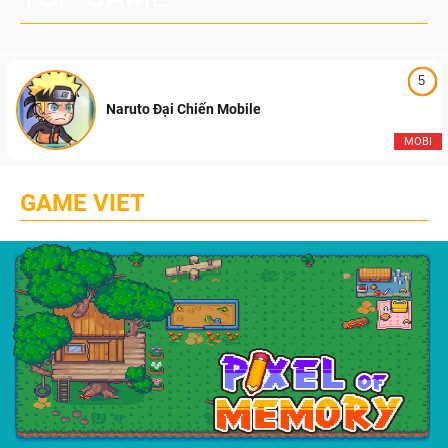
5
Naruto Đại Chiến Mobile
MOBI
GAME VIET