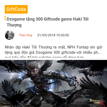
GiftCode
Dzogame tặng 300 Giftcode game Haki Tối
Thượng
Tran Huy
31/05/2018 10:30:00
Nhân dịp Haki Tối Thượng ra mắt, NPH Funtap xin gửi
tặng quý độc giả Dzogame 300 giftcode với nhiều phần
quà hấp dẫn để trải nghiệm game dễ dàng hơn.