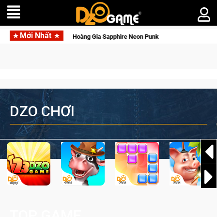
Mới Nhất
Garena hợp tác cùng Pocketpair đưa bom tấn săn
DZO CHƠI
TOP GAME