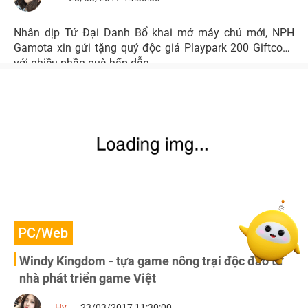
Nhân dịp Tứ Đại Danh Bổ khai mở máy chủ mới, NPH
Gamota xin gửi tặng quý độc giả Playpark 200 Giftcode
với nhiều phần quà hấp dẫn.
PC/Web
Windy Kingdom - tựa game nông trại độc đáo từ
nhà phát triển game Việt
Hy
23/03/2017 11:30:00