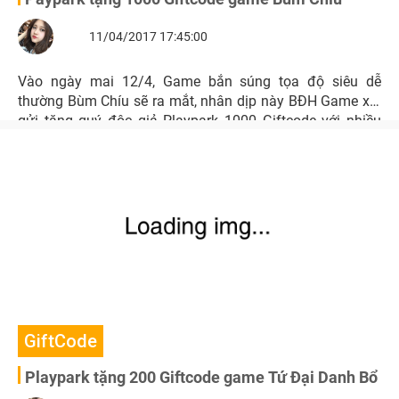
11/04/2017 17:45:00
Vào ngày mai 12/4, Game bắn súng tọa độ siêu dễ
thường Bùm Chíu sẽ ra mắt, nhân dịp này BĐH Game xin
gửi tặng quý độc giả Playpark 1000 Giftcode với nhiều
phần quà hấp dẫn.
GiftCode
Playpark tặng 200 Giftcode game Tứ Đại Danh Bổ