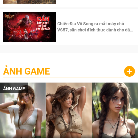
Chiến Địa Vô Song ra mắt máy chủ
VS57, sân chơi đích thực dành cho dân
cày
ẢNH GAME
+
ẢNH GAME