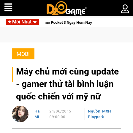
Mới Nhất
ăn DJI Osmo Pocket 3 Ngay Hôm Nay
Lineage W – Quyền lực và
MOBI
Máy chủ mới cùng update
- gamer thử tài bình luận
quốc chiến với mỹ nữ
Ha
21/06/2015
Nguồn: MXH
Mi
09:00:00
Playpark