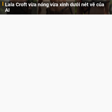
Lala Croft vừa nóng vừa xinh dưới nét vẽ của
AI
Cùng đến với những hình ảnh Lala Croft của Tomb Raider dưới nét vẽ của AI. Một cô nàng xinh đẹp, nóng bỏng nhưng cũng rắn rỏi và mạnh mẽ.