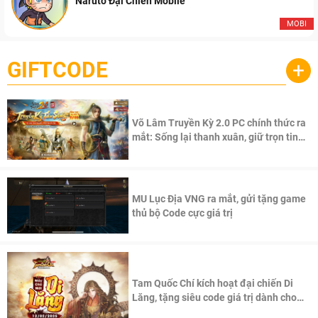
Naruto Đại Chiến Mobile
MOBI
GIFTCODE
+
Võ Lâm Truyền Kỳ 2.0 PC chính thức ra
mắt: Sống lại thanh xuân, giữ trọn tinh
thần Võ Lâm
MU Lục Địa VNG ra mắt, gửi tặng game
thủ bộ Code cực giá trị
Tam Quốc Chí kích hoạt đại chiến Di
Lăng, tặng siêu code giá trị dành cho
100 độc giả đầu tiên.