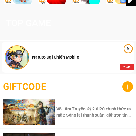
TOP GAME
5
Naruto Đại Chiến Mobile
MOBI
GIFTCODE
+
Võ Lâm Truyền Kỳ 2.0 PC chính thức ra
mắt: Sống lại thanh xuân, giữ trọn tinh
thần Võ Lâm