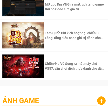
MU Lục Địa VNG ra mắt, gửi tặng game
thủ bộ Code cực giá trị
Tam Quốc Chí kích hoạt đại chiến Di
Lăng, tặng siêu code giá trị dành cho
100 độc giả đầu tiên.
Chiến Địa Vô Song ra mắt máy chủ
VS57, sân chơi đích thực dành cho dân
cày
ẢNH GAME
+