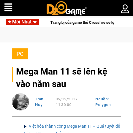
Mới Nhất
Trang bị của game thủ Crossfire sẽ lộng lẫy ánh đèn với Kh
PC
Mega Man 11 sẽ lên kệ
vào năm sau
Tran
05/12/2017
Nguồn:
Huy
11:30:00
Polygon
Việt hóa thành công Mega Man 11 – Quá tuyệt để