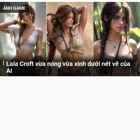
ẢNH GAME
Lala Croft vừa nóng vừa xinh dưới nét vẽ của
AI
Cùng đến với những hình ảnh Lala Croft của Tomb Raider dưới nét vẽ của AI. Một cô nàng xinh đẹp, nóng bỏng nhưng cũng rắn rỏi và mạnh mẽ.