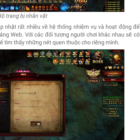
Bộ trang bị nhân vật
 nhật rất nhiều về hệ thống nhiệm vụ và hoạt động để
ảng Web. Với các đối tượng người chơi khác nhau sẽ có
 tìm thấy những nét quen thuộc cho riêng mình.