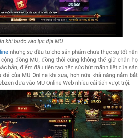
ện khi bước vào lục địa MU
line
nhưng sự đầu tư cho sản phẩm chưa thực sự tốt nên
a cộng đồng MU, đồng thời cũng không thể giữ chân họ
hác hẳn, điểm đầu tiên tạo nên sức hút mãnh liệt của sản
ha đẻ của MU Online khi xưa, hơn nữa khả năng nắm bắt
zen đưa vào MU Online Web nhiều cải tiến vượt trội.