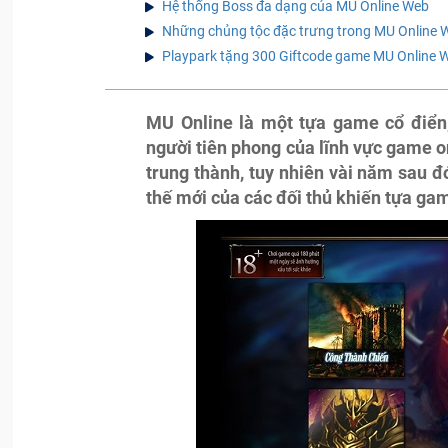
Hệ thống Boss đa dạng của MU Online Web
Những chủng tộc đặc trưng trong MU Online 
Playpark tặng 300 Giftcode game MU Online 
MU Online là một tựa game cổ điển,
người tiên phong của lĩnh vực game o
trung thành, tuy nhiên vài năm sau 
thế mới của các đối thủ khiến tựa gam