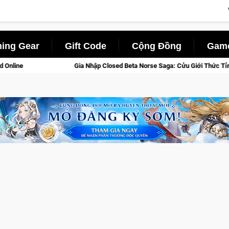
ing Gear
Gift Code
Cộng Đồng
Game
 Closed Beta Norse Saga: Cửu Giới Thức Tỉnh, Săn DJI Osmo Pocket 3 Ngay 