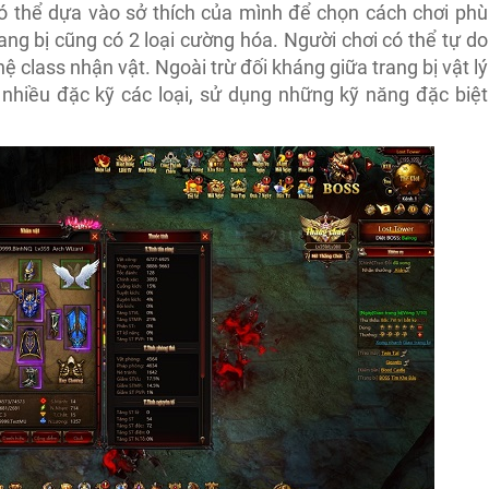
ó thể dựa vào sở thích của mình để chọn cách chơi phù
rang bị cũng có 2 loại cường hóa. Người chơi có thể tự do
ệ class nhận vật. Ngoài trừ đối kháng giữa trang bị vật lý
nhiều đặc kỹ các loại, sử dụng những kỹ năng đặc biệt