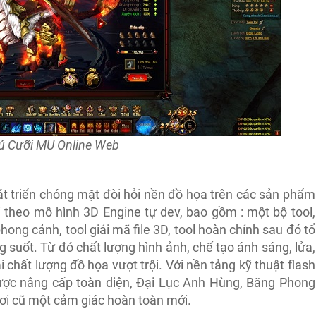
ú Cưỡi MU Online Web
t triển chóng mặt đòi hỏi nền đồ họa trên các sản phẩm
 theo mô hình 3D Engine tự dev, bao gồm : một bộ tool,
ong cảnh, tool giải mã file 3D, tool hoàn chỉnh sau đó tổ
g suốt. Từ đó chất lượng hình ảnh, chế tạo ánh sáng, lửa,
 chất lượng đồ họa vượt trội. Với nền tảng kỹ thuật flash
ợc nâng cấp toàn diện, Đại Lục Anh Hùng, Băng Phong
ơi cũ một cảm giác hoàn toàn mới.