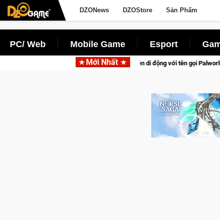
DZONews
DZOStore
Sản Phẩm
PC/ Web
Mobile Game
Esport
Gam
Mới Nhất
hú sinh tồn lên di động với tên gọi Palworld Online
Gia Nhập