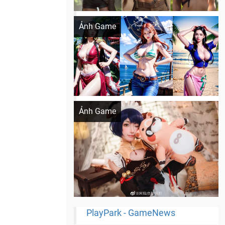
Khi AI Cosplay gái đẹp One Piece
Ảnh Game
Cosplay Xiangling siêu cute
Ảnh Game
PlayPark - GameNews