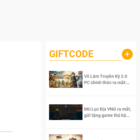
GIFTCODE
+
Võ Lâm Truyền Kỳ 2.0
PC chính thức ra mắt:
Sống lại thanh xuân, giữ
trọn tinh thần Võ Lâm
MU Lục Địa VNG ra mắt,
gửi tặng game thủ bộ
Code cực giá trị