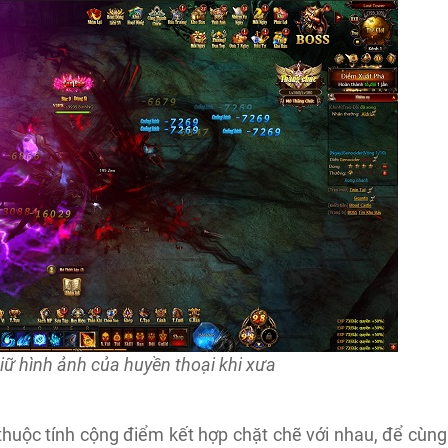
iữ hình ảnh của huyền thoại khi xưa
thuộc tính cộng điểm kết hợp chặt chẽ với nhau, để cùng