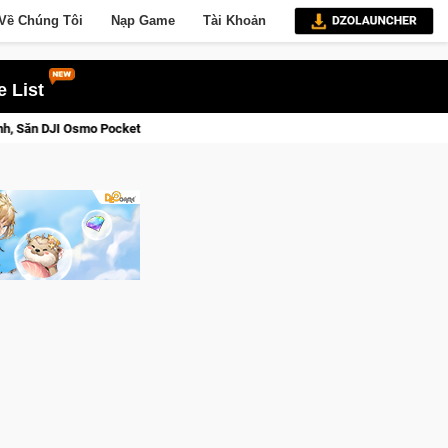
Về Chúng Tôi
Nạp Game
Tài Khoản
 List
Hôm Nay
Lineage W – Quyền lực và tài phú sẽ về tay kẻ đoạt đ