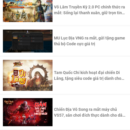
Võ Lâm Truyền Kỳ 2.0 PC chính thức ra
mắt: Sống lại thanh xuân, giữ trọn tinh
thần Võ Lâm
MU Lục Địa VNG ra mắt, gửi tặng game
thủ bộ Code cực giá trị
Tam Quốc Chí kích hoạt đại chiến Di
Lăng, tặng siêu code giá trị dành cho
100 độc giả đầu tiên.
Chiến Địa Vô Song ra mắt máy chủ
VS57, sân chơi đích thực dành cho dân
cày