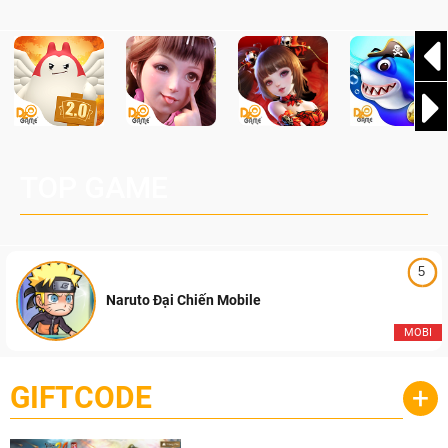
TOP GAME
5
Naruto Đại Chiến Mobile
MOBI
GIFTCODE
+