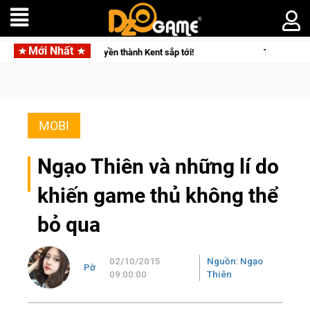
Mới Nhất
ương Quyền thành Kent sắp tới!
Trial Xtreme Freedom – Game 
MOBI
Ngạo Thiên và những lí do
khiến game thủ không thể
bỏ qua
02/10/2015
Nguồn: Ngạo
Pờ
09:00:00
Thiên