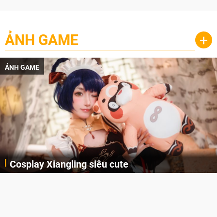
ẢNH GAME
+
ẢNH GAME
Cosplay Xiangling siêu cute
Cùng thưởng thức những hình ảnh cosplay Xiangling trong Genshin Impact siêu dễ thương của người dùng Weibo "阿包也是兔娘"