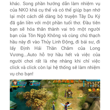
khác. Song phần hướng dẫn làm nhiệm vụ
của NKO khá cụ thể và có thể giúp bạn nhớ
lại một cách dễ dàng bộ truyện Tây Du Ký
đã gắn liền với một phần tuổi thơ. Đầu tiên
bạn sẽ hóa thân thành vai trò một người
bạn của Tôn Ngộ Không và cùng chú thạch
hầu này đi vào Thủy Linh Động, đi bái sư, đi
lấy Định Hải Thần Châm của Long
Vương...Auto hỗ trợ hầu hết và việc của
người chơi rất là nhẹ nhàng khi chỉ việc
click và click còn lại hệ thống sẽ làm nhiệm
vụ cho bạn!