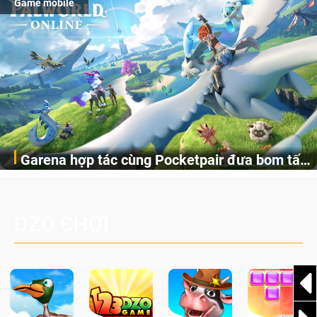
Game mobile
Garena hợp tác cùng Pocketpair đưa bom tấn
Garena Singapore hôm nay đã công bố Palworld Online,
săn thú sinh tồn lên di động với tên gọi
một cuộc phiêu lưu sinh tồn nhiều người chơi mới hiện
Palworld Online
đang được phát triển dựa trên IP Palworld nổi tiếng toàn
DZO CHƠI
cầu, theo giấy phép chính thức từ công ty game Nhật Bản
Pocketpair, Inc.