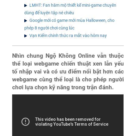
LMHT: Fan hâm mộ thiết kế mini-game chuyên
dùng để luyện tập né chiêu
Google mới có game mới mùa Halloween, cho
phép 8 người chơi cùng lúc
Vạn Kiếm chính thức ra mắt vào hôm nay
Nhìn chung Ngộ Không Online vẫn thuộc
thể loại webgame chiến thuật xen lẫn yếu
tố nhập vai và có ưu điểm nổi bật hơn các
webgame cùng thể loại là cho phép người
chơi lựa chọn kỹ năng trong trận đánh.