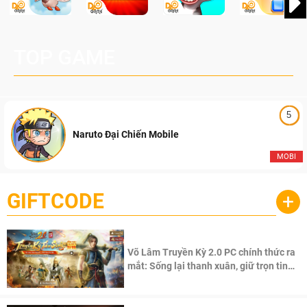
TOP GAME
5
Naruto Đại Chiến Mobile
MOBI
GIFTCODE
+
Võ Lâm Truyền Kỳ 2.0 PC chính thức ra
mắt: Sống lại thanh xuân, giữ trọn tinh
thần Võ Lâm