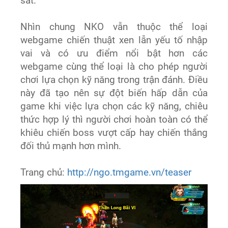
sát.
Nhìn chung NKO vẫn thuộc thể loại
webgame chiến thuật xen lẫn yếu tố nhập
vai và có ưu điểm nổi bật hơn các
webgame cùng thể loại là cho phép người
chơi lựa chọn kỹ năng trong trận đánh. Điều
này đã tạo nên sự đột biến hấp dẫn của
game khi việc lựa chọn các kỹ năng, chiêu
thức hợp lý thì người chơi hoàn toàn có thể
khiêu chiến boss vượt cấp hay chiến thắng
đối thủ mạnh hơn mình.
Trang chủ:
http://ngo.tmgame.vn/teaser