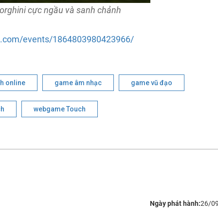
orghini cực ngầu và sanh chảnh
k.com/events/1864803980423966/
h online
game âm nhạc
game vũ đạo
ch
webgame Touch
Ngày phát hành:
26/0