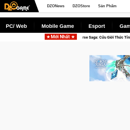
DZONews
DZOStore
Sản Phẩm
PC/ Web
Mobile Game
Esport
Gam
Mới Nhất
losed Beta Norse Saga: Cửu Giới Thức Tỉnh, Săn DJI Osmo Pocket 3 Ngay Hô