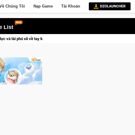
Về Chúng Tôi
Nạp Game
Tài Khoản
 List
ợc Vương Quyền thành Kent sắp tới!
Trial Xtreme Freedom – Ga