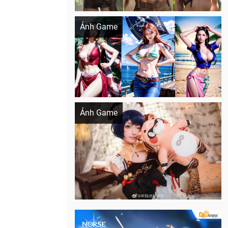
Khi AI Cosplay gái đẹp One Piece
Ảnh Game
Cosplay Xiangling siêu cute
Ảnh Game