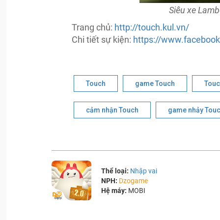
Siêu xe Lamb
Trang chủ:
http://touch.kul.vn/
Chi tiết sự kiện:
https://www.faceboo
Touch
game Touch
Touc
cảm nhận Touch
game nhảy Tou
Thể loại:
Nhập vai
NPH:
Dzogame
Hệ máy:
MOBI