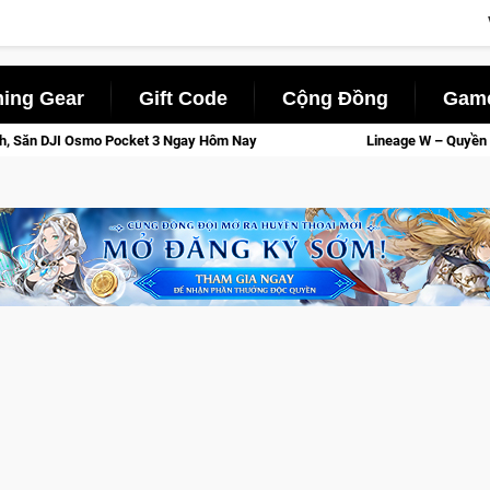
ing Gear
Gift Code
Cộng Đồng
Game
m Nay
Lineage W – Quyền lực và tài phú sẽ về tay kẻ đoạt đư