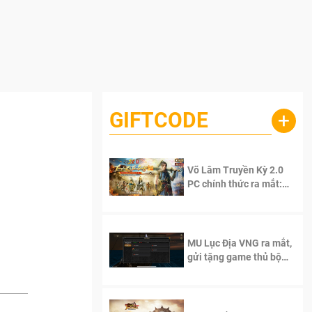
GIFTCODE
+
Võ Lâm Truyền Kỳ 2.0
PC chính thức ra mắt:
Sống lại thanh xuân, giữ
trọn tinh thần Võ Lâm
MU Lục Địa VNG ra mắt,
gửi tặng game thủ bộ
Code cực giá trị