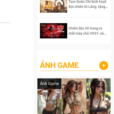
Tam Quốc Chí kích hoạt
đại chiến Di Lăng, tặng
siêu code giá trị dành
cho 100 độc giả đầu
tiên.
Chiến Địa Vô Song ra
mắt máy chủ VS57, sân
chơi đích thực dành cho
dân cày
ẢNH GAME
+
Lala Croft vừa nóng vừa xinh dưới nét vẽ
của AI
Ảnh Game