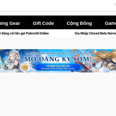
ing Gear
Gift Code
Cộng Đồng
Game
nline
Gia Nhập Closed Beta Norse Saga: Cửu Giới Thức Tỉnh