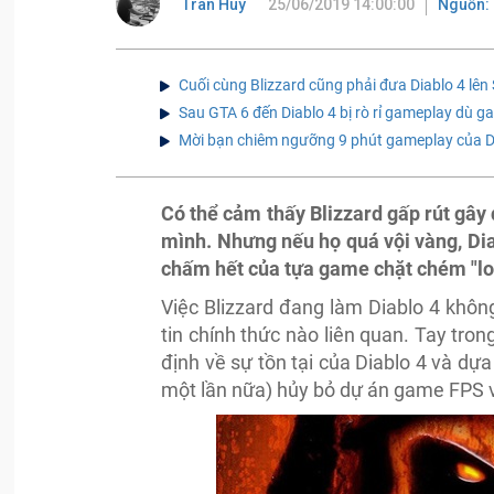
Tran Huy
25/06/2019 14:00:00
Nguồn:
Cuối cùng Blizzard cũng phải đưa Diablo 4 lên
Sau GTA 6 đến Diablo 4 bị rò rỉ gameplay dù g
Mời bạn chiêm ngưỡng 9 phút gameplay của Di
Có thể cảm thấy Blizzard gấp rút gây
mình. Nhưng nếu họ quá vội vàng, Dia
chấm hết của tựa game chặt chém "loo
Việc Blizzard đang làm Diablo 4 không
tin chính thức nào liên quan. Tay tron
định về sự tồn tại của Diablo 4 và dựa
một lần nữa) hủy bỏ dự án game FPS về