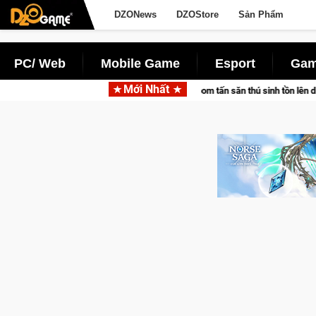
DZONews
DZOStore
Sản Phẩm
PC/ Web
Mobile Game
Esport
Gam
Mới Nhất
ng Pocketpair đưa bom tấn săn thú sinh tồn lên di động với tên gọi Palworld O