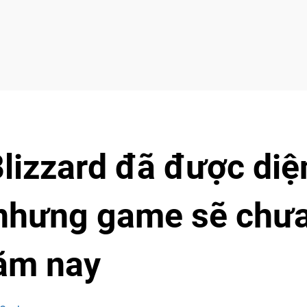
Blizzard đã được diệ
, nhưng game sẽ chư
năm nay