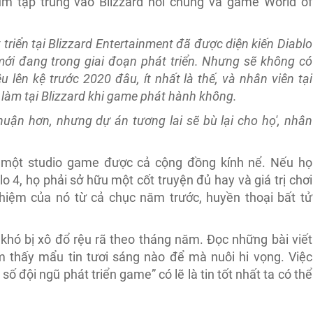
rum tập trung vào Blizzard nói chung và game World of
 triển tại Blizzard Entertainment đã được diện kiến Diablo
ới đang trong giai đoạn phát triển. Nhưng sẽ không có
lên kệ trước 2020 đâu, ít nhất là thế, và nhân viên tại
 làm tại Blizzard khi game phát hành không.
 nhuận hơn, nhưng dự án tương lai sẽ bù lại cho họ', nhân
a một studio game được cả cộng đồng kính nể. Nếu họ
o 4, họ phải sở hữu một cốt truyện đủ hay và giá trị chơi
nhiệm của nó từ cả chục năm trước, huyền thoại bất tử
khó bị xô đổ rệu rã theo tháng năm. Đọc những bài viết
tìm thấy mẩu tin tươi sáng nào để mà nuôi hi vọng. Việc
số đội ngũ phát triển game” có lẽ là tin tốt nhất ta có thể