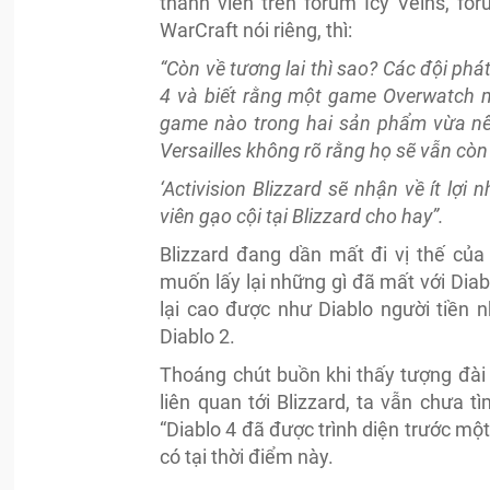
thành viên trên forum Icy Veins, fo
WarCraft nói riêng, thì:
“Còn về tương lai thì sao? Các đội phát
4 và biết rằng một game Overwatch m
game nào trong hai sản phẩm vừa nêu 
Versailles không rõ rằng họ sẽ vẫn còn
‘Activision Blizzard sẽ nhận về ít lợi
viên gạo cội tại Blizzard cho hay”.
Blizzard đang dần mất đi vị thế củ
muốn lấy lại những gì đã mất với Diabl
lại cao được như Diablo người tiền 
Diablo 2.
Thoáng chút buồn khi thấy tượng đài 
liên quan tới Blizzard, ta vẫn chưa 
“Diablo 4 đã được trình diện trước một 
có tại thời điểm này.