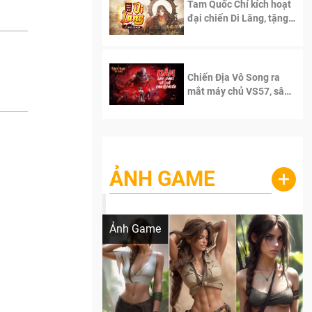
Tam Quốc Chí kích hoạt
đại chiến Di Lăng, tặng
siêu code giá trị dành
cho 100 độc giả đầu
tiên.
Chiến Địa Vô Song ra
mắt máy chủ VS57, sân
chơi đích thực dành cho
dân cày
ẢNH GAME
+
Lala Croft vừa nóng vừa xinh dưới nét vẽ
của AI
Ảnh Game