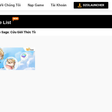
Về Chúng Tôi
Nạp Game
Tài Khoản
 List
, Săn DJI Osmo Pocket 3 Ngay Hôm Nay
Lineage W – Quyền lực