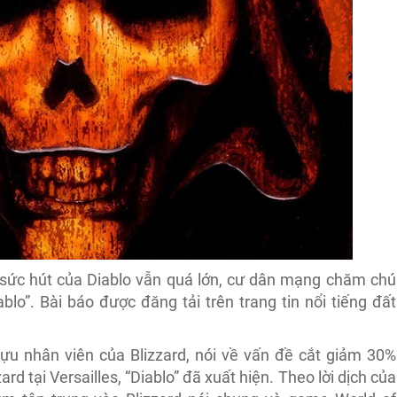
 sức hút của Diablo vẫn quá lớn, cư dân mạng chăm chú
blo”. Bài báo được đăng tải trên trang tin nổi tiếng đất
ựu nhân viên của Blizzard, nói về vấn đề cắt giảm 30%
ard tại Versailles, “Diablo” đã xuất hiện. Theo lời dịch của