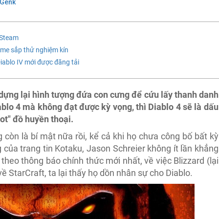
 Genk
 Steam
ame sắp thử nghiệm kín
ablo IV mới được đăng tải
 dựng lại hình tượng đứa con cưng để cứu lấy thanh danh
blo 4 mà không đạt được kỳ vọng, thì Diablo 4 sẽ là dấu
t" đồ huyền thoại.
 còn là bí mật nữa rồi, kể cả khi họ chưa công bố bất kỳ
g của trang tin Kotaku, Jason Schreier không ít lần khẳng
 theo thông báo chính thức mới nhất, về việc Blizzard (lại
 StarCraft, ta lại thấy họ dồn nhân sự cho Diablo.