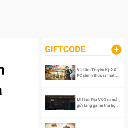
GIFTCODE
+
n
Võ Lâm Truyền Kỳ 2.0
PC chính thức ra mắt:
Sống lại thanh xuân, giữ
a
trọn tinh thần Võ Lâm
MU Lục Địa VNG ra mắt,
gửi tặng game thủ bộ
Code cực giá trị