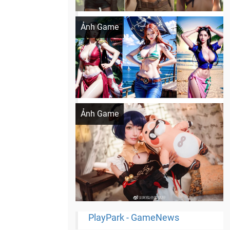
Khi AI Cosplay gái đẹp One Piece
Ảnh Game
Cosplay Xiangling siêu cute
Ảnh Game
PlayPark - GameNews