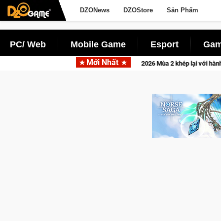
DZONews
DZOStore
Sản Phẩm
PC/ Web
Mobile Game
Esport
Gam
Mới Nhất
CFVL 2026 Mùa 2 khép lại với hành trình đầy cảm xúc, Team Fa