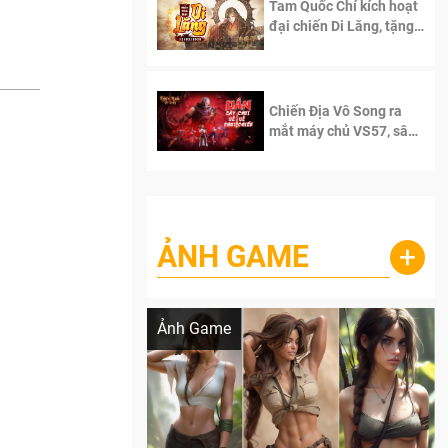
Tam Quốc Chí kích hoạt
đại chiến Di Lăng, tặng
siêu code giá trị dành
cho 100 độc giả đầu
tiên.
Chiến Địa Vô Song ra
mắt máy chủ VS57, sân
chơi đích thực dành cho
dân cày
ẢNH GAME
+
Lala Croft vừa nóng vừa xinh dưới nét vẽ
của AI
Ảnh Game