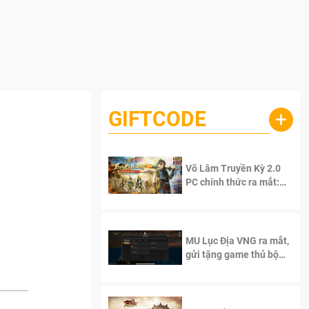
GIFTCODE
+
Võ Lâm Truyền Kỳ 2.0
PC chính thức ra mắt:
Sống lại thanh xuân, giữ
trọn tinh thần Võ Lâm
MU Lục Địa VNG ra mắt,
gửi tặng game thủ bộ
Code cực giá trị