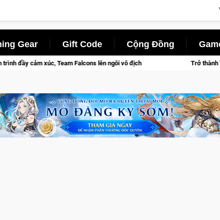
ing Gear
Gift Code
Cộng Đồng
Game
lcons lên ngôi vô địch
Trở thành "Đại ca Mèo" khuấy đảo thế 