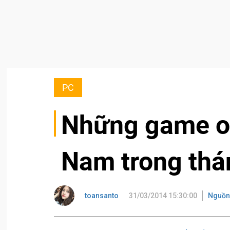
PC
Những game onl
Nam trong thá
toansanto
31/03/2014 15:30:00
Nguồn