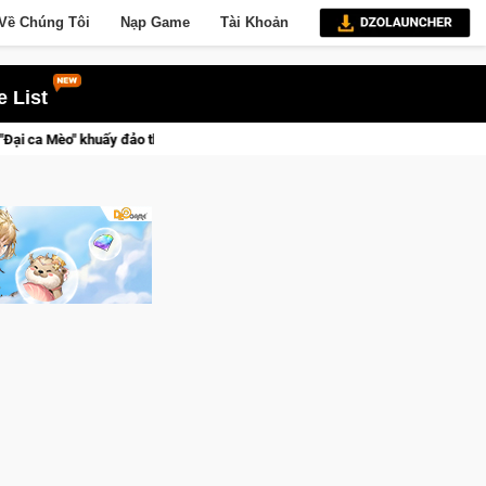
Về Chúng Tôi
Nạp Game
Tài Khoản
 List
giới ngầm trong Cat Mafia
Trang bị của game thủ Crossfire s