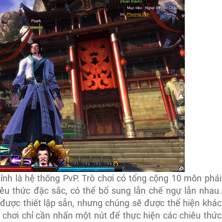
ính là hệ thống PvP. Trò chơi có tổng cộng 10 môn phái
êu thức đặc sắc, có thể bổ sung lẫn chế ngự lẫn nhau.
 được thiết lập sẵn, nhưng chúng sẽ được thể hiện khác
 chơi chỉ cần nhấn một nút để thực hiện các chiêu thức