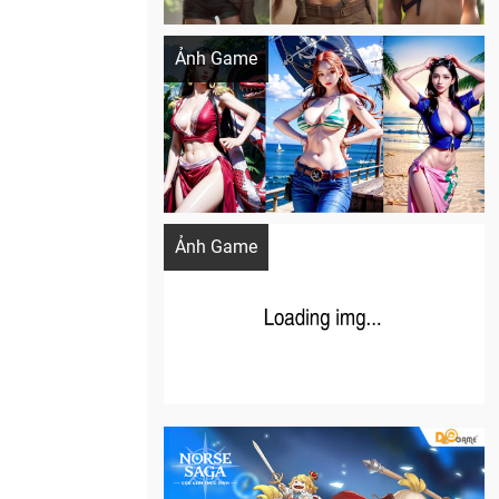
Khi AI Cosplay gái đẹp One Piece
Ảnh Game
Cosplay Xiangling siêu cute
Ảnh Game