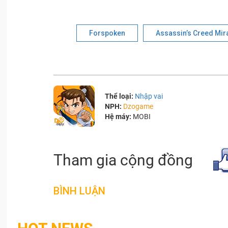
Forspoken
Assassin’s Creed Mir
Thể loại:
Nhập vai
NPH:
Dzogame
Hệ máy:
MOBI
Tham gia cộng đồng
BÌNH LUẬN