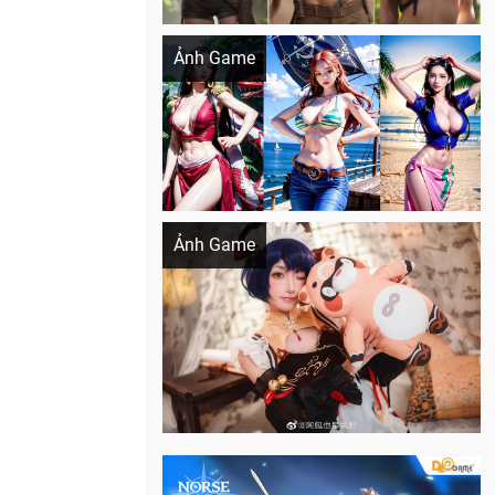
Khi AI Cosplay gái đẹp One Piece
Ảnh Game
Cosplay Xiangling siêu cute
Ảnh Game