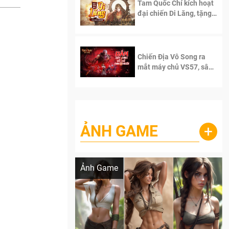
Tam Quốc Chí kích hoạt
đại chiến Di Lăng, tặng
siêu code giá trị dành
cho 100 độc giả đầu
tiên.
Chiến Địa Vô Song ra
mắt máy chủ VS57, sân
chơi đích thực dành cho
dân cày
ẢNH GAME
+
Lala Croft vừa nóng vừa xinh dưới nét vẽ
của AI
Ảnh Game