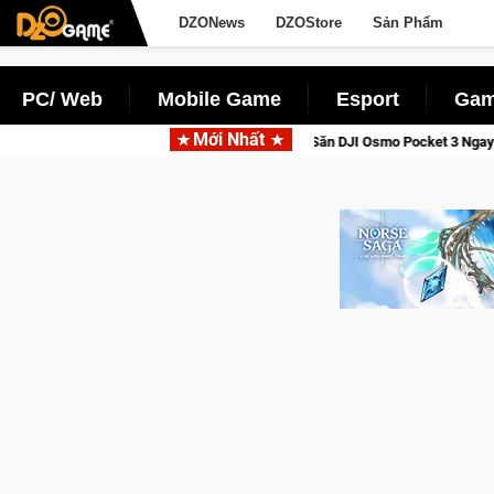
DZONews
DZOStore
Sản Phẩm
PC/ Web
Mobile Game
Esport
Gam
Mới Nhất
i Thức Tỉnh, Săn DJI Osmo Pocket 3 Ngay Hôm Nay
Lineage W