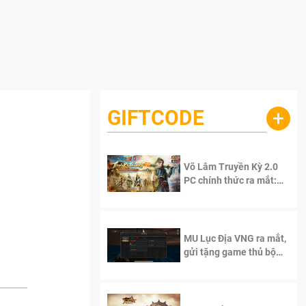
GIFTCODE
+
Võ Lâm Truyền Kỳ 2.0
PC chính thức ra mắt:
Sống lại thanh xuân, giữ
trọn tinh thần Võ Lâm
MU Lục Địa VNG ra mắt,
gửi tặng game thủ bộ
Code cực giá trị