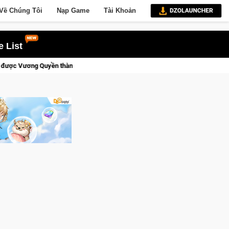
Về Chúng Tôi
Nạp Game
Tài Khoản
 List
i!
Medal Hunter: Game bắn súng PvP tọa độ đỉnh cao đưa bạn v