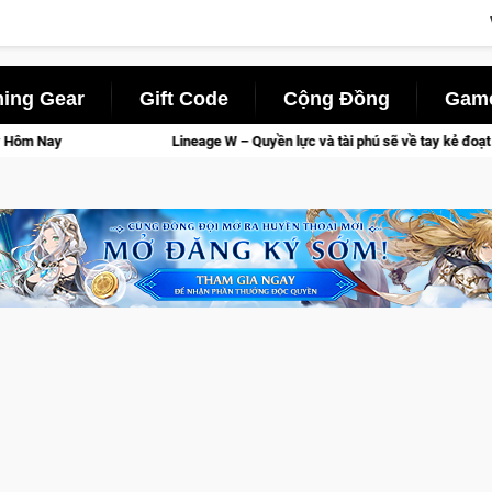
ing Gear
Gift Code
Cộng Đồng
Game
 – Quyền lực và tài phú sẽ về tay kẻ đoạt được Vương Quyền thành Kent sắp tớ