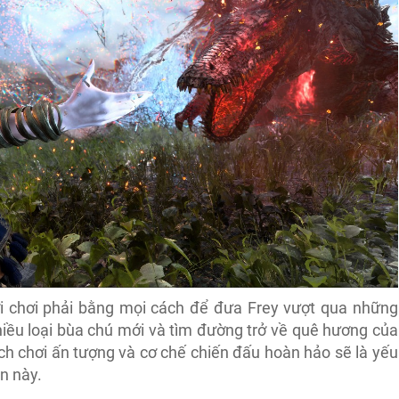
i chơi phải bằng mọi cách để đưa Frey vượt qua những
iều loại bùa chú mới và tìm đường trở về quê hương của
h chơi ấn tượng và cơ chế chiến đấu hoàn hảo sẽ là yếu
n này.