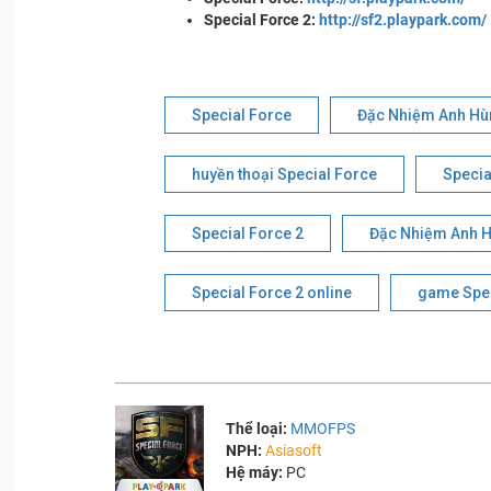
Special Force 2:
http://sf2.playpark.com/
Special Force
Đặc Nhiệm Anh Hù
huyền thoại Special Force
Special
Special Force 2
Đặc Nhiệm Anh H
Special Force 2 online
game Spec
Thể loại:
MMOFPS
NPH:
Asiasoft
Hệ máy:
PC