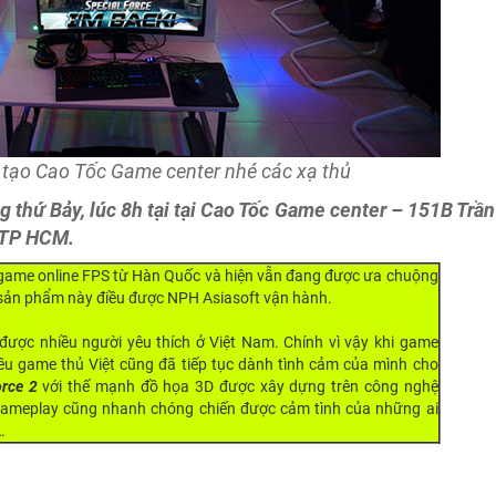
e tạo Cao Tốc Game center nhé các xạ thủ
g thứ Bảy, lúc 8h tại tại Cao Tốc Game center – 151B Trần
 TP HCM.
 game online FPS từ Hàn Quốc và hiện vẫn đang được ưa chuộng
i sản phẩm này điều được NPH Asiasoft vận hành.
ược nhiều người yêu thích ở Việt Nam. Chính vì vậy khi game
iều game thủ Việt cũng đã tiếp tục dành tình cảm của mình cho
orce 2
với thế mạnh đồ họa 3D được xây dựng trên công nghệ
 gameplay cũng nhanh chóng chiến được cảm tình của những ai
.