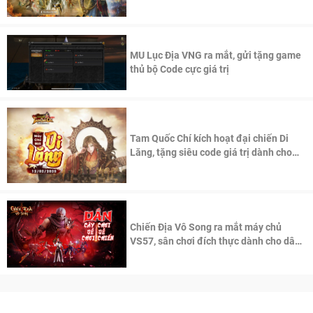
thần Võ Lâm
MU Lục Địa VNG ra mắt, gửi tặng game
thủ bộ Code cực giá trị
Tam Quốc Chí kích hoạt đại chiến Di
Lăng, tặng siêu code giá trị dành cho
100 độc giả đầu tiên.
Chiến Địa Vô Song ra mắt máy chủ
VS57, sân chơi đích thực dành cho dân
cày