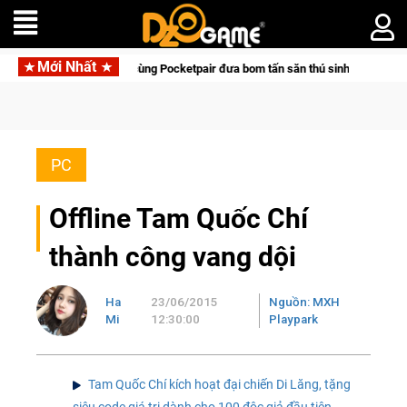
Mới Nhất
g Pocketpair đưa bom tấn săn thú sinh tồn lên di động với tên gọi Palworld Onl
PC
Offline Tam Quốc Chí
thành công vang dội
Ha
23/06/2015
Nguồn: MXH
Mi
12:30:00
Playpark
Tam Quốc Chí kích hoạt đại chiến Di Lăng, tặng
siêu code giá trị dành cho 100 độc giả đầu tiên.