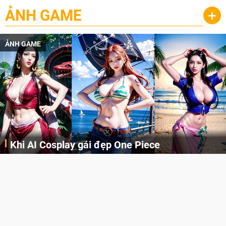
ẢNH GAME
+
ẢNH GAME
Khi AI Cosplay gái đẹp One Piece
Những cô nàng nóng bỏng Boa Hancock, Nico Robin, Nami, Yamato hay Perona được AI vẽ lại dưới hình thức Cosplay cực kỳ chuẩn chỉnh.