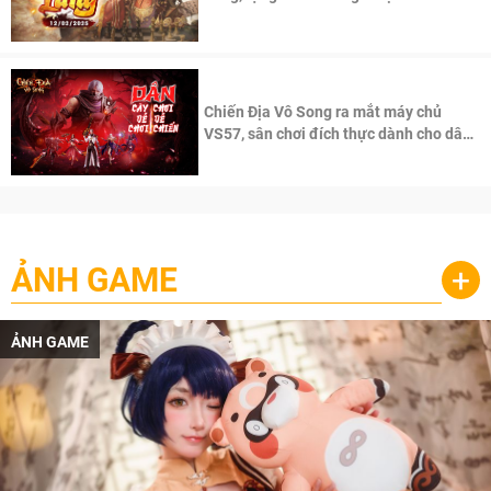
100 độc giả đầu tiên.
Chiến Địa Vô Song ra mắt máy chủ
VS57, sân chơi đích thực dành cho dân
cày
ẢNH GAME
+
ẢNH GAME