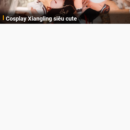
Cosplay Xiangling siêu cute
Cùng thưởng thức những hình ảnh cosplay Xiangling trong Genshin Impact siêu dễ thương của người dùng Weibo "阿包也是兔娘"