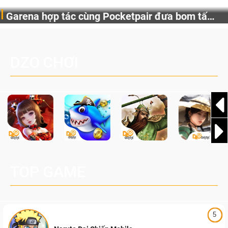
Gia Nhập Closed Beta Norse Saga: Cửu Giới
Bước chân vào Norse Saga: Cửu Giới Thức Tỉnh và sẵn
Thức Tỉnh, Săn DJI Osmo Pocket 3 Ngay Hôm
sàng đón nhận hàng loạt sự kiện hấp dẫn, phần thưởng
Nay
độc quyền cùng vô vàn bất ngờ đang chờ được khám phá!
DZO CHƠI
TOP GAME
5