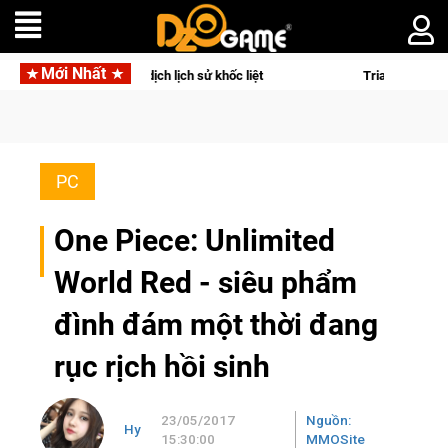
Mới Nhất
c chiến dịch lịch sử khốc liệt
Trial Xtreme Freedom – Game đ
PC
One Piece: Unlimited
World Red - siêu phẩm
đình đám một thời đang
rục rịch hồi sinh
23/05/2017
Nguồn:
Hy
15:30:00
MMOSite