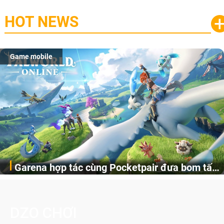
HOT NEWS
Game mobile
Garena hợp tác cùng Pocketpair đưa bom tấn
Garena Singapore hôm nay đã công bố Palworld Online,
săn thú sinh tồn lên di động với tên gọi
một cuộc phiêu lưu sinh tồn nhiều người chơi mới hiện
Palworld Online
đang được phát triển dựa trên IP Palworld nổi tiếng toàn
DZO CHƠI
cầu, theo giấy phép chính thức từ công ty game Nhật Bản
Pocketpair, Inc.