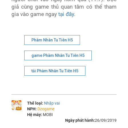
giả cùng game thủ quan tâm có thể tham
gia vào game ngay
tại đây
.
Phàm Nhân Tu Tiên H5
game Phàm Nhân Tu Tiên H5
tải Phàm Nhân Tu Tiên H5
Thể loại:
Nhập vai
NPH:
Dzogame
Hệ máy:
MOBI
Ngày phát hành:
26/09/2019