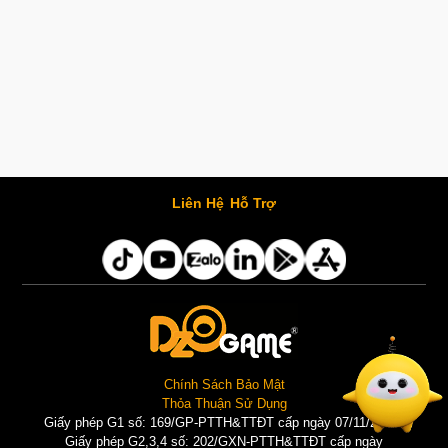
Liên Hệ
Hỗ Trợ
Chính Sách Bảo Mật
Thỏa Thuận Sử Dụng
Giấy phép G1 số: 169/GP-PTTH&TTĐT cấp ngày 07/11/2025 |
Giấy phép G2,3,4 số: 202/GXN-PTTH&TTĐT cấp ngày