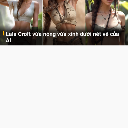
Lala Croft vừa nóng vừa xinh dưới nét vẽ của
AI
Cùng đến với những hình ảnh Lala Croft của Tomb Raider dưới nét vẽ của AI. Một cô nàng xinh đẹp, nóng bỏng nhưng cũng rắn rỏi và mạnh mẽ.