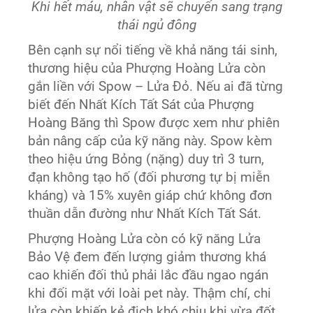
Khi hết máu, nhân vật sẽ chuyển sang trạng
thái ngủ đông
Bên cạnh sự nổi tiếng về khả năng tái sinh,
thương hiệu của Phượng Hoàng Lửa còn
gắn liền với Spow – Lửa Đỏ. Nếu ai đã từng
biết đến Nhất Kích Tất Sát của Phượng
Hoàng Băng thì Spow được xem như phiên
bản nâng cấp của kỹ năng này. Spow kèm
theo hiệu ứng Bỏng (nặng) duy trì 3 turn,
đạn không tạo hố (đối phương tự bị miễn
kháng) và 15% xuyên giáp chứ không đơn
thuần dẫn đường như Nhất Kích Tất Sát.
Phượng Hoàng Lửa còn có kỹ năng Lửa
Bảo Vệ đem đến lượng giảm thương khá
cao khiến đối thủ phải lắc đầu ngao ngán
khi đối mặt với loài pet này. Thậm chí, chi
lửa còn khiến kẻ địch khó chịu khi vừa đốt