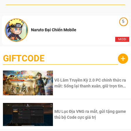
5
Naruto Đại Chiến Mobile
MOBI
GIFTCODE
+
Võ Lâm Truyền Kỳ 2.0 PC chính thức ra
mắt: Sống lại thanh xuân, giữ trọn tinh
thần Võ Lâm
MU Lục Địa VNG ra mắt, gửi tặng game
thủ bộ Code cực giá trị