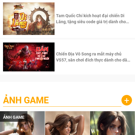
Tam Quốc Chí kích hoạt đại chiến Di
Lăng, tặng siêu code giá trị dành cho
100 độc giả đầu tiên.
Chiến Địa Vô Song ra mắt máy chủ
VS57, sân chơi đích thực dành cho dân
cày
ẢNH GAME
+
ẢNH GAME