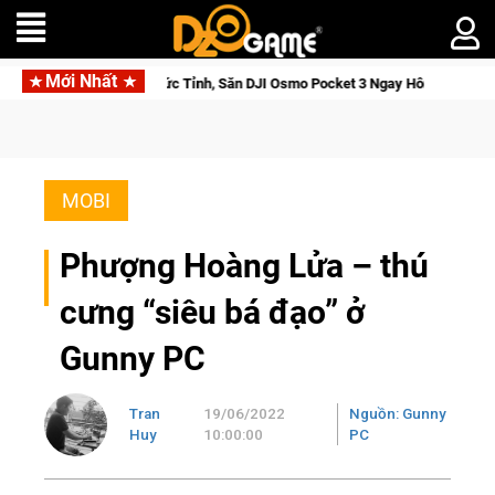
Mới Nhất
ới Thức Tỉnh, Săn DJI Osmo Pocket 3 Ngay Hôm Nay
Medal Hu
MOBI
Phượng Hoàng Lửa – thú
cưng “siêu bá đạo” ở
Gunny PC
Tran
19/06/2022
Nguồn: Gunny
Huy
10:00:00
PC