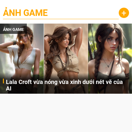
ẢNH GAME
+
ẢNH GAME
Lala Croft vừa nóng vừa xinh dưới nét vẽ của
AI
Cùng đến với những hình ảnh Lala Croft của Tomb Raider dưới nét vẽ của AI. Một cô nàng xinh đẹp, nóng bỏng nhưng cũng rắn rỏi và mạnh mẽ.