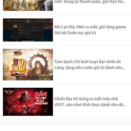
mắt: Sống lại thanh xuân, giữ trọn tinh
thần Võ Lâm
MU Lục Địa VNG ra mắt, gửi tặng game
thủ bộ Code cực giá trị
Tam Quốc Chí kích hoạt đại chiến Di
Lăng, tặng siêu code giá trị dành cho
100 độc giả đầu tiên.
Chiến Địa Vô Song ra mắt máy chủ
VS57, sân chơi đích thực dành cho dân
cày