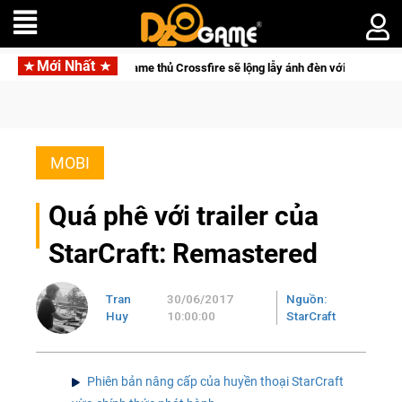
Mới Nhất
Trang bị của game thủ Crossfire sẽ lộng lẫy ánh đèn với Kho Báu Hoàng Gia 
MOBI
Quá phê với trailer của
StarCraft: Remastered
Tran
30/06/2017
Nguồn:
Huy
10:00:00
StarCraft
Phiên bản nâng cấp của huyền thoại StarCraft