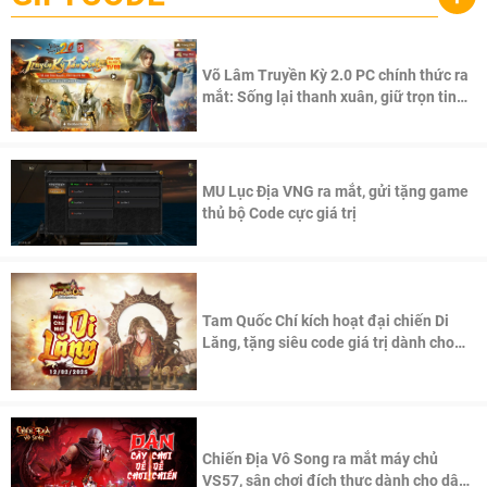
Võ Lâm Truyền Kỳ 2.0 PC chính thức ra
mắt: Sống lại thanh xuân, giữ trọn tinh
thần Võ Lâm
MU Lục Địa VNG ra mắt, gửi tặng game
thủ bộ Code cực giá trị
Tam Quốc Chí kích hoạt đại chiến Di
Lăng, tặng siêu code giá trị dành cho
100 độc giả đầu tiên.
Chiến Địa Vô Song ra mắt máy chủ
VS57, sân chơi đích thực dành cho dân