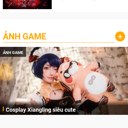
cày
ẢNH GAME
+
ẢNH GAME
Cosplay Xiangling siêu cute
Cùng thưởng thức những hình ảnh cosplay Xiangling trong Genshin Impact siêu dễ thương của người dùng Weibo "阿包也是兔娘"