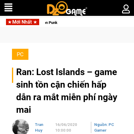
Mới Nhất
ia Sapphire Neon Punk
PC
Ran: Lost Islands – game
sinh tồn cận chiến hấp
dẫn ra mắt miễn phí ngày
mai
Tran
16/06/2020
Nguồn: PC
Huy
10:00:00
Gamer