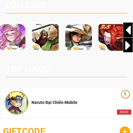
DZO CHƠI
Nội) và trận Chung kết vô cùng mãn nhãn với sự lên ngôi
của Team Falcons, đánh dấu sự kết thúc một trong những
mùa giải hấp dẫn và kịch tính nhất của Đột Kích Việt Nam.
TOP GAME
5
Naruto Đại Chiến Mobile
MOBI
GIFTCODE
+