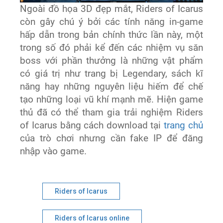
Ngoài đồ họa 3D đẹp mắt, Riders of Icarus
còn gây chú ý bởi các tính năng in-game
hấp dẫn trong bản chính thức lần này, một
trong số đó phải kể đến các nhiệm vụ săn
boss với phần thưởng là những vật phẩm
có giá trị như trang bị Legendary, sách kĩ
năng hay những nguyên liệu hiếm để chế
tạo những loại vũ khí mạnh mẽ. Hiện game
thủ đã có thể tham gia trải nghiệm Riders
of Icarus bằng cách download tại
trang chủ
của trò chơi nhưng cần fake IP để đăng
nhập vào game.
Riders of Icarus
Riders of Icarus online