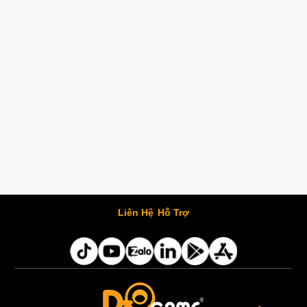
Liên Hệ
Hỗ Trợ