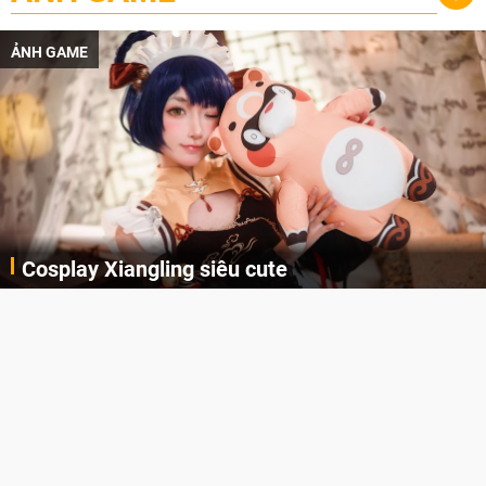
ẢNH GAME
Cosplay Xiangling siêu cute
Cùng thưởng thức những hình ảnh cosplay Xiangling trong Genshin Impact siêu dễ thương của người dùng Weibo "阿包也是兔娘"