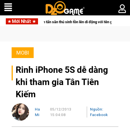
Mới Nhất
air đưa bom tấn săn thú sinh tồn lên di động với tên gọi Palworld Online
MOBI
Rinh iPhone 5S dễ dàng
khi tham gia Tân Tiên
Kiếm
Ha
05/12/2013
Nguồn:
Mi
15:04:08
Facebook