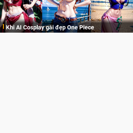
Khi AI Cosplay gái đẹp One Piece
Những cô nàng nóng bỏng Boa Hancock, Nico Robin, Nami, Yamato hay Perona được AI vẽ lại dưới hình thức Cosplay cực kỳ chuẩn chỉnh.