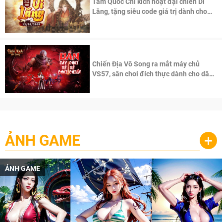
Tam Quốc Chí kích hoạt đại chiến Di
Lăng, tặng siêu code giá trị dành cho
100 độc giả đầu tiên.
Chiến Địa Vô Song ra mắt máy chủ
VS57, sân chơi đích thực dành cho dân
cày
ẢNH GAME
+
ẢNH GAME