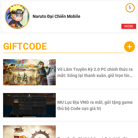
5
Naruto Đại Chiến Mobile
MOBI
GIFTCODE
+
Võ Lâm Truyền Kỳ 2.0 PC chính thức ra
mắt: Sống lại thanh xuân, giữ trọn tinh
thần Võ Lâm
MU Lục Địa VNG ra mắt, gửi tặng game
thủ bộ Code cực giá trị