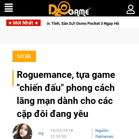
Mới Nhất
Cửu Giới Thức Tỉnh, Săn DJI Osmo Pocket 3 Ngay Hôm Nay
Me
MOBI
Roguemance, tựa game
"chiến đấu" phong cách
lãng mạn dành cho các
cặp đôi đang yêu
19/03/2018
Nguồn:
Hy
15:30:00
Gamesao