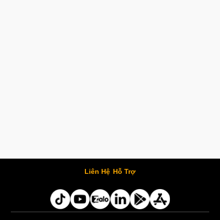
Liên Hệ
Hỗ Trợ