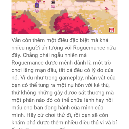
Vẫn còn thêm một điều đặc biệt mà khá
nhiều người ấn tượng với Roguemance nữa
đấy. Chẳng phải ngẫu nhiên mà
Roguemance được mệnh dành là một trò
chơi lãng mạn đâu, tất cả đều có lý do của
nó. Ví dụ như trong gameplay, nhân vật của
bạn có thể tung ra một nụ hôn với kẻ thù,
thứ không những gây được sát thương mà
một phần nào đó có thể chữa lành hay hồi
máu cho bạn đồng hành của mình của
mình. Hãy cứ chơi thử đi, rồi bạn sẽ còn
khám phá được thêm nhiều điều thú vị và bí