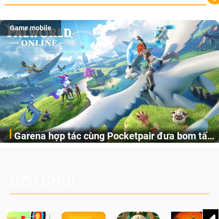
Game mobile
Garena hợp tác cùng Pocketpair đưa bom tấn
Garena Singapore hôm nay đã công bố Palworld Online,
săn thú sinh tồn lên di động với tên gọi
một cuộc phiêu lưu sinh tồn nhiều người chơi mới hiện
Palworld Online
đang được phát triển dựa trên IP Palworld nổi tiếng toàn
DZO CHƠI
cầu, theo giấy phép chính thức từ công ty game Nhật Bản
Pocketpair, Inc.