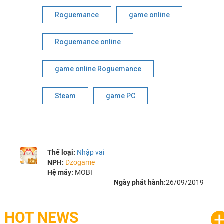
Roguemance
game online
Roguemance online
game online Roguemance
Steam
game PC
Thể loại:
Nhập vai
NPH:
Dzogame
Hệ máy:
MOBI
Ngày phát hành:
26/09/2019
HOT NEWS