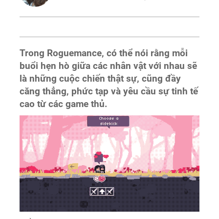
Trong Roguemance, có thể nói rằng mỗi
buổi hẹn hò giữa các nhân vật với nhau sẽ
là những cuộc chiến thật sự, cũng đầy
căng thẳng, phức tạp và yêu cầu sự tinh tế
cao từ các game thủ.