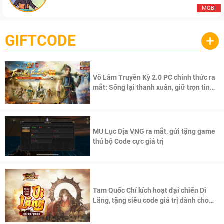
MOBI
GIFTCODE
+
Võ Lâm Truyền Kỳ 2.0 PC chính thức ra
mắt: Sống lại thanh xuân, giữ trọn tinh
thần Võ Lâm
MU Lục Địa VNG ra mắt, gửi tặng game
thủ bộ Code cực giá trị
Tam Quốc Chí kích hoạt đại chiến Di
Lăng, tặng siêu code giá trị dành cho
100 độc giả đầu tiên.