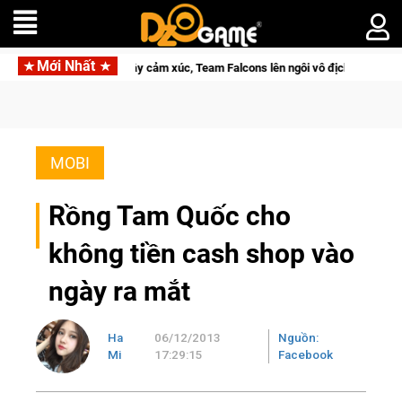
Mới Nhất
với hành trình đầy cảm xúc, Team Falcons lên ngôi vô địch
Tr
MOBI
Rồng Tam Quốc cho
không tiền cash shop vào
ngày ra mắt
Ha
06/12/2013
Nguồn:
Mi
17:29:15
Facebook