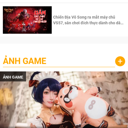
Chiến Địa Vô Song ra mắt máy chủ
VS57, sân chơi đích thực dành cho dân
cày
ẢNH GAME
+
ẢNH GAME