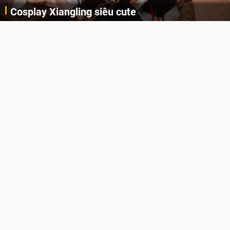
Cosplay Xiangling siêu cute
Cùng thưởng thức những hình ảnh cosplay Xiangling trong Genshin Impact siêu dễ thương của người dùng Weibo "阿包也是兔娘"