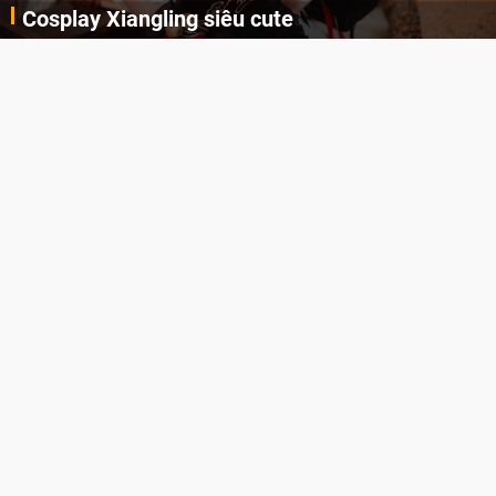
Cosplay Xiangling siêu cute
Cùng thưởng thức những hình ảnh cosplay Xiangling trong Genshin Impact siêu dễ thương của người dùng Weibo "阿包也是兔娘"