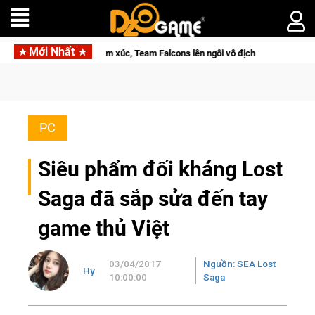
Mới Nhất
 trình đầy cảm xúc, Team Falcons lên ngôi vô địch
Trở thành 
PC
Siêu phẩm đối kháng Lost
Saga đã sắp sửa đến tay
game thủ Việt
03/04/2017
Nguồn: SEA Lost
Hy
10:00:00
Saga