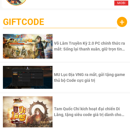
MOBI
GIFTCODE
+
Võ Lâm Truyền Kỳ 2.0 PC chính thức ra
mắt: Sống lại thanh xuân, giữ trọn tinh
thần Võ Lâm
MU Lục Địa VNG ra mắt, gửi tặng game
thủ bộ Code cực giá trị
Tam Quốc Chí kích hoạt đại chiến Di
Lăng, tặng siêu code giá trị dành cho
100 độc giả đầu tiên.