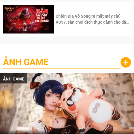
Chiến Địa Vô Song ra mắt máy chủ
VS57, sân chơi đích thực dành cho dân
cày
ẢNH GAME
+
ẢNH GAME