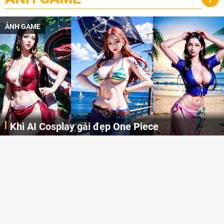
ẢNH GAME
Khi AI Cosplay gái đẹp One Piece
Những cô nàng nóng bỏng Boa Hancock, Nico Robin, Nami, Yamato hay Perona được AI vẽ lại dưới hình thức Cosplay cực kỳ chuẩn chỉnh.