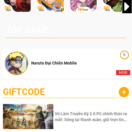
TOP GAME
5
Naruto Đại Chiến Mobile
MOBI
GIFTCODE
+
Võ Lâm Truyền Kỳ 2.0 PC chính thức ra
mắt: Sống lại thanh xuân, giữ trọn tinh
thần Võ Lâm