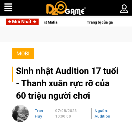
Mới Nhất
trong Cat Mafia
Trang bị của game thủ Crossfire sẽ lộng lẫy
MOBI
Sinh nhật Audition 17 tuổi
- Thanh xuân rực rỡ của
60 triệu người chơi
Tran
07/08/2023
Nguồn:
Huy
10:00:00
Audition