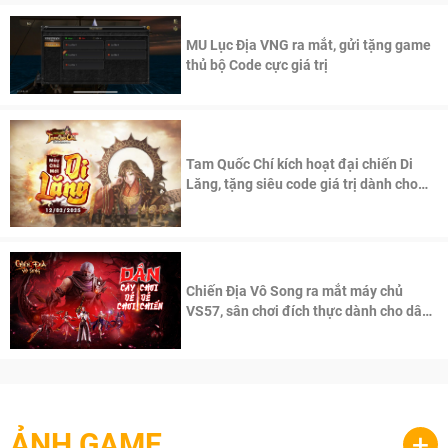
MU Lục Địa VNG ra mắt, gửi tặng game
thủ bộ Code cực giá trị
Tam Quốc Chí kích hoạt đại chiến Di
Lăng, tặng siêu code giá trị dành cho
100 độc giả đầu tiên.
Chiến Địa Vô Song ra mắt máy chủ
VS57, sân chơi đích thực dành cho dân
cày
ẢNH GAME
+