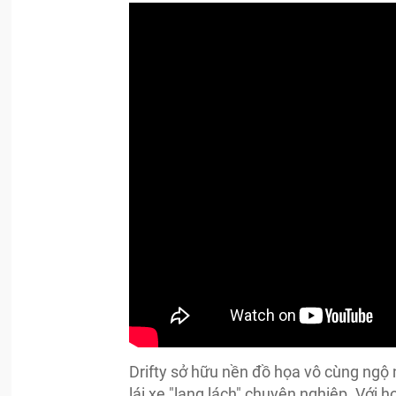
Drifty sở hữu nền đồ họa vô cùng ngộ 
lái xe "lạng lách" chuyên nghiệp. Với 