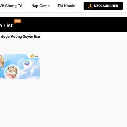
Về Chúng Tôi
Nạp Game
Tài Khoản
 List
nh Kent sắp tới!
Trial Xtreme Freedom – Game đua xe mô tô P