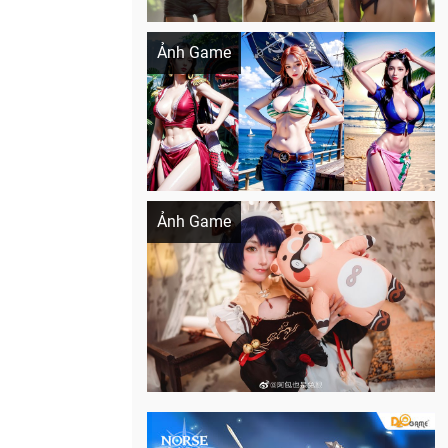
Khi AI Cosplay gái đẹp One Piece
Ảnh Game
Cosplay Xiangling siêu cute
Ảnh Game