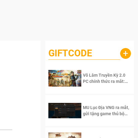
GIFTCODE
+
Võ Lâm Truyền Kỳ 2.0
PC chính thức ra mắt:
Sống lại thanh xuân, giữ
trọn tinh thần Võ Lâm
MU Lục Địa VNG ra mắt,
gửi tặng game thủ bộ
Code cực giá trị