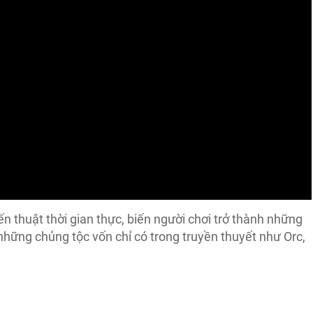
ến thuật thời gian thực, biến người chơi trở thành những
 những chủng tộc vốn chỉ có trong truyền thuyết như Orc,