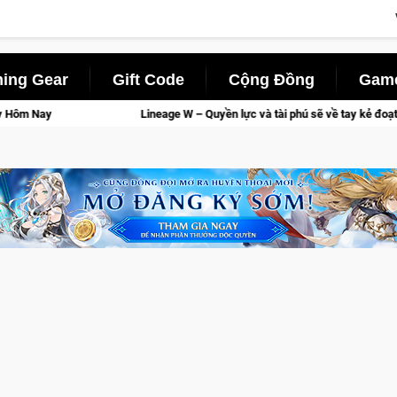
ing Gear
Gift Code
Cộng Đồng
Game
Lineage W – Quyền lực và tài phú sẽ về tay kẻ đoạt được Vương Quyền thà