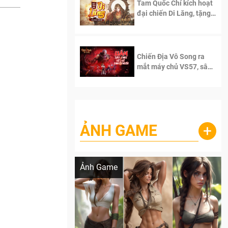
Tam Quốc Chí kích hoạt
đại chiến Di Lăng, tặng
siêu code giá trị dành
cho 100 độc giả đầu
tiên.
Chiến Địa Vô Song ra
mắt máy chủ VS57, sân
chơi đích thực dành cho
dân cày
ẢNH GAME
+
Lala Croft vừa nóng vừa xinh dưới nét vẽ
của AI
Ảnh Game