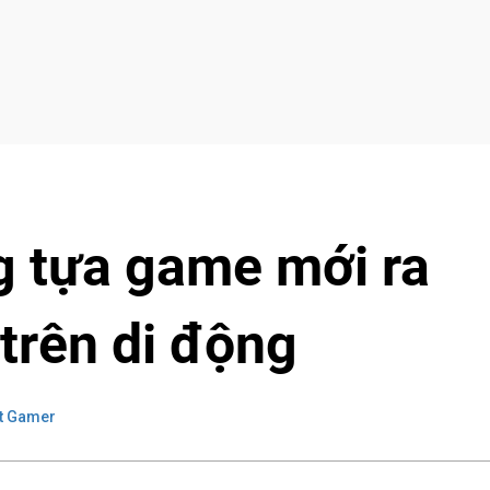
g tựa game mới ra
 trên di động
t Gamer