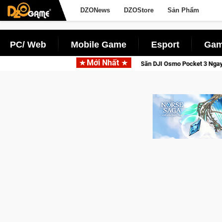
DZONews
DZOStore
Sản Phẩm
PC/ Web
Mobile Game
Esport
Gam
Mới Nhất
 Saga: Cửu Giới Thức Tỉnh, Săn DJI Osmo Pocket 3 Ngay Hôm Nay