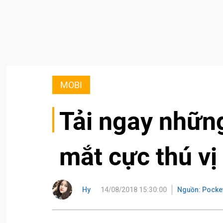
MOBI
Tải ngay nhữn
mắt cực thú vị
Hy
14/08/2018 15:30:00
Nguồn: Pocke