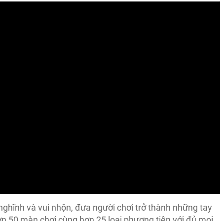
nghĩnh và vui nhộn, đưa người chơi trở thành những tay
hơn 50 màn chơi cùng hơn 25 loại phương tiện với đủ mọi