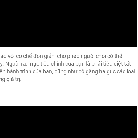
o với cơ chế đơn giản, cho phép người chơi có thể
 Ngoài ra, mục tiêu chính của bạn là phải tiêu diệt tất
ến hành trình của bạn, cũng như cố gắng hạ gục các loại
 giá trị.