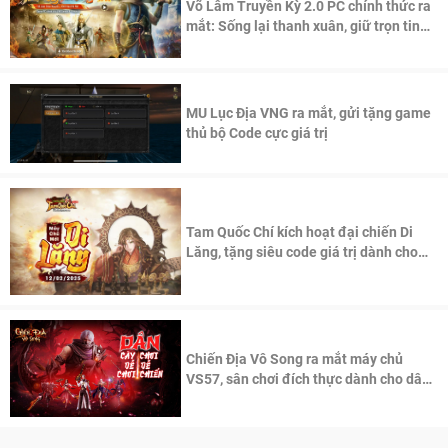
Võ Lâm Truyền Kỳ 2.0 PC chính thức ra
mắt: Sống lại thanh xuân, giữ trọn tinh
thần Võ Lâm
MU Lục Địa VNG ra mắt, gửi tặng game
thủ bộ Code cực giá trị
Tam Quốc Chí kích hoạt đại chiến Di
Lăng, tặng siêu code giá trị dành cho
100 độc giả đầu tiên.
Chiến Địa Vô Song ra mắt máy chủ
VS57, sân chơi đích thực dành cho dân
cày