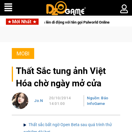
Mới Nhất
sinh tồn lên di động với tên gọi Palworld Online
Gia Nhập Cl
MOBI
Thất Sắc tung ảnh Việt
Hóa chờ ngày mở cửa
20/10/2014
Nguồn: Báo
Jo.N
14:01:00
InfoGame
Thất sắc bất ngờ Open Beta sau quá trình thử
nghiệm dài hơi