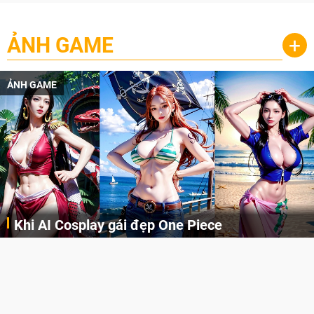
ẢNH GAME
+
ẢNH GAME
Cosplay Xiangling siêu cute
Cùng thưởng thức những hình ảnh cosplay Xiangling trong Genshin Impact siêu dễ thương của người dùng Weibo "阿包也是兔娘"