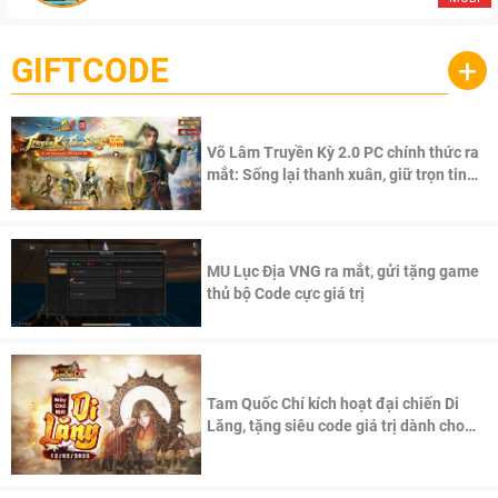
GIFTCODE
+
Võ Lâm Truyền Kỳ 2.0 PC chính thức ra
mắt: Sống lại thanh xuân, giữ trọn tinh
thần Võ Lâm
MU Lục Địa VNG ra mắt, gửi tặng game
thủ bộ Code cực giá trị
Tam Quốc Chí kích hoạt đại chiến Di
Lăng, tặng siêu code giá trị dành cho
100 độc giả đầu tiên.