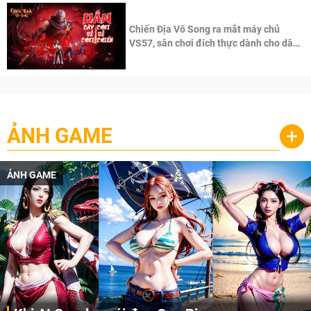
Chiến Địa Vô Song ra mắt máy chủ
VS57, sân chơi đích thực dành cho dân
cày
ẢNH GAME
+
ẢNH GAME