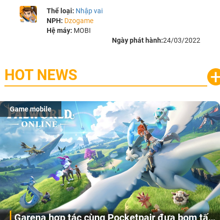
Thể loại:
Nhập vai
NPH:
Dzogame
Hệ máy:
MOBI
Ngày phát hành:
24/03/2022
HOT NEWS
Game mobile
Garena hợp tác cùng Pocketpair đưa bom tấn