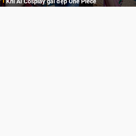
Khi AI Cosplay gái đẹp One Piece
Những cô nàng nóng bỏng Boa Hancock, Nico Robin, Nami, Yamato hay Perona được AI vẽ lại dưới hình thức Cosplay cực kỳ chuẩn chỉnh.