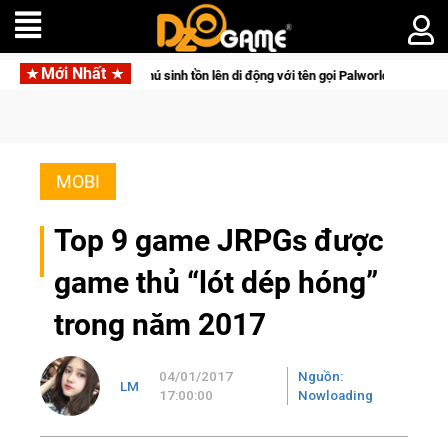
Mới Nhất
 tồn lên di động với tên gọi Palworld Online
Gia Nhập Closed
MOBI
Top 9 game JRPGs được
game thủ “lót dép hóng”
trong năm 2017
04/01/2017
Nguồn:
LM
17:00:00
Nowloading