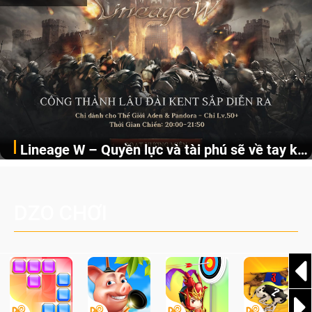
Lineage W – Quyền lực và tài phú sẽ về tay kẻ
Linage W chính thức cập nhật chức năng Công Thành
đoạt được Vương Quyền thành Kent sắp tới!
Chiến Kent mở ra cơ hội hưởng “tài lộc vô biên” cho Huyết
Thệ đoạt được vương quyền.
DZO CHƠI