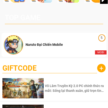
TOP GAME
5
Naruto Đại Chiến Mobile
MOBI
GIFTCODE
+
Võ Lâm Truyền Kỳ 2.0 PC chính thức ra
mắt: Sống lại thanh xuân, giữ trọn tinh
thần Võ Lâm