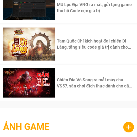
MU Lục Địa VNG ra mắt, gửi tặng game
thủ bộ Code cực giá trị
Tam Quốc Chí kích hoạt đại chiến Di
Lăng, tặng siêu code giá trị dành cho
100 độc giả đầu tiên.
Chiến Địa Vô Song ra mắt máy chủ
VS57, sân chơi đích thực dành cho dân
cày
ẢNH GAME
+