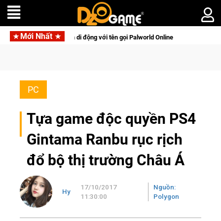
Mới Nhất
sinh tồn lên di động với tên gọi Palworld Online
Gia Nhập Cl
PC
Tựa game độc quyền PS4
Gintama Ranbu rục rịch
đổ bộ thị trường Châu Á
17/10/2017
Nguồn:
Hy
11:30:00
Polygon