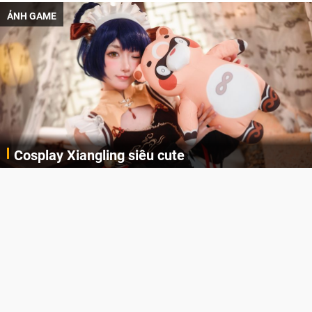
ẢNH GAME
Cosplay Xiangling siêu cute
Cùng thưởng thức những hình ảnh cosplay Xiangling trong Genshin Impact siêu dễ thương của người dùng Weibo "阿包也是兔娘"