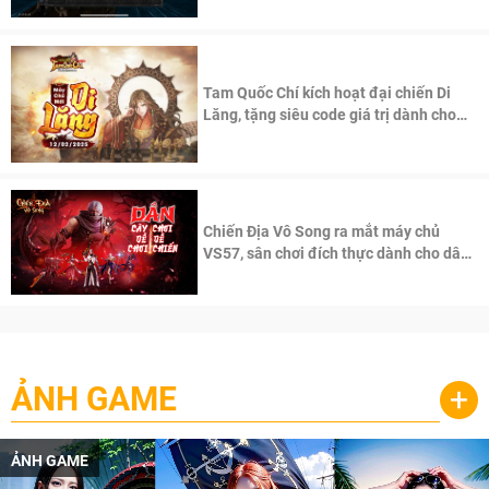
Tam Quốc Chí kích hoạt đại chiến Di
Lăng, tặng siêu code giá trị dành cho
100 độc giả đầu tiên.
Chiến Địa Vô Song ra mắt máy chủ
VS57, sân chơi đích thực dành cho dân
cày
ẢNH GAME
+
ẢNH GAME