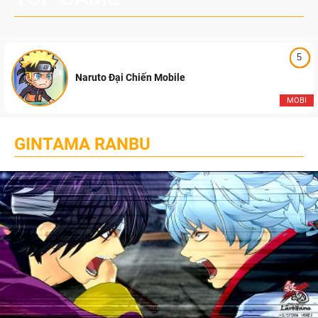
5
Naruto Đại Chiến Mobile
MOBI
GINTAMA RANBU