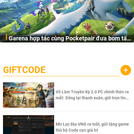
Garena hợp tác cùng Pocketpair đưa bom tấn
Garena Singapore hôm nay đã công bố Palworld Online,
săn thú sinh tồn lên di động với tên gọi
một cuộc phiêu lưu sinh tồn nhiều người chơi mới hiện
Palworld Online
đang được phát triển dựa trên IP Palworld nổi tiếng toàn
cầu, theo giấy phép chính thức từ công ty game Nhật Bản
GIFTCODE
+
Pocketpair, Inc.
Võ Lâm Truyền Kỳ 2.0 PC chính thức ra
mắt: Sống lại thanh xuân, giữ trọn tinh
thần Võ Lâm
MU Lục Địa VNG ra mắt, gửi tặng game
thủ bộ Code cực giá trị