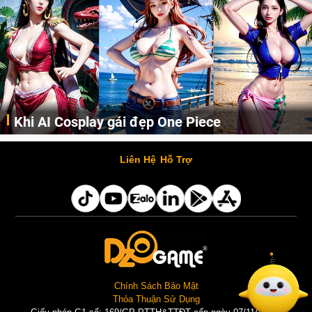
Khi AI Cosplay gái đẹp One Piece
Những cô nàng nóng bỏng Boa Hancock, Nico Robin, Nami, Yamato hay Perona được AI vẽ lại dưới hình thức Cosplay cực kỳ chuẩn chỉnh.
Liên Hệ
Hỗ Trợ
Chính Sách Bảo Mật
Thỏa Thuận Sử Dụng