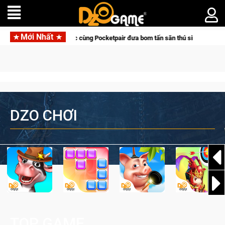
Mới Nhất
Garena hợp tác cùng Pocketpair đưa bom tấn săn thú sinh tồn lên di động với tê
DZO CHƠI
TOP GAME