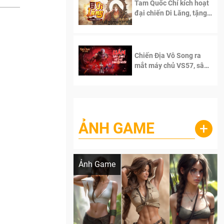
Tam Quốc Chí kích hoạt
đại chiến Di Lăng, tặng
siêu code giá trị dành
cho 100 độc giả đầu
tiên.
Chiến Địa Vô Song ra
mắt máy chủ VS57, sân
chơi đích thực dành cho
dân cày
ẢNH GAME
+
Lala Croft vừa nóng vừa xinh dưới nét vẽ
của AI
Ảnh Game