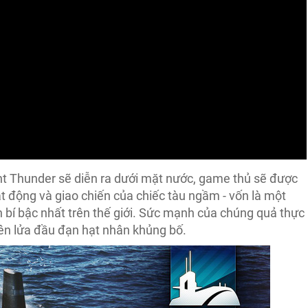
lent Thunder sẽ diễn ra dưới mặt nước, game thủ sẽ được
t động và giao chiến của chiếc tàu ngầm - vốn là một
ần bí bậc nhất trên thế giới. Sức mạnh của chúng quả thực
 tên lửa đầu đạn hạt nhân khủng bố.