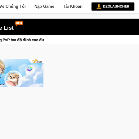
Về Chúng Tôi
Nạp Game
Tài Khoản
 List
các chiến dịch lịch sử khốc liệt
CFVL 2026 Mùa 2 khép lại vớ