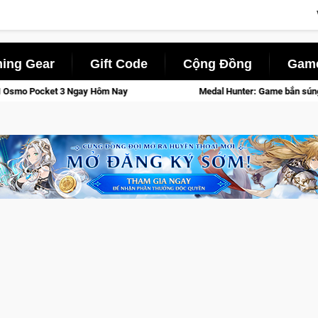
ing Gear
Gift Code
Cộng Đồng
Game
Medal Hunter: Game bắn súng PvP tọa độ đỉnh cao đưa bạn vào 