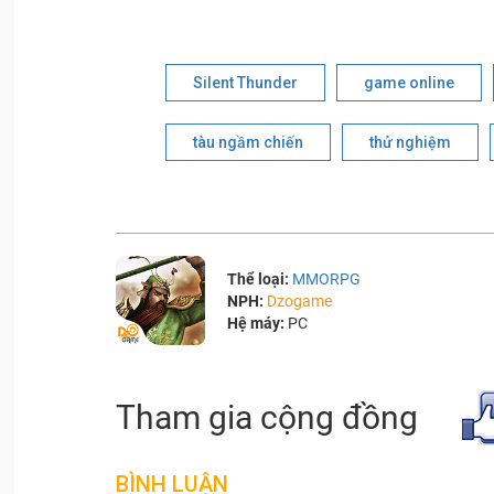
Silent Thunder
game online
tàu ngầm chiến
thử nghiệm
Thể loại:
MMORPG
NPH:
Dzogame
Hệ máy:
PC
Tham gia cộng đồng
BÌNH LUẬN