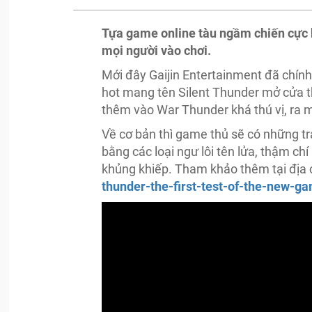
Tựa game online tàu ngầm chiến cực 
mọi người vào chơi.
Mới đây Gaijin Entertainment đã chín
hot mang tên Silent Thunder mở cửa t
thêm vào War Thunder khá thú vị, ra 
Về cơ bản thì game thủ sẽ có những tr
bằng các loại ngư lôi tên lửa, thậm chí
khủng khiếp. Tham khảo thêm tại địa 
thunder-the-first-test-of-the-new-g