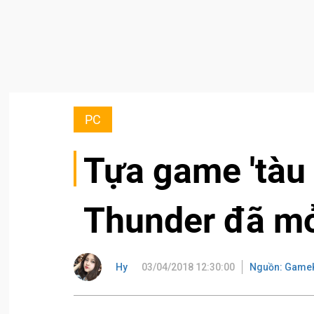
PC
Tựa game 'tàu 
Thunder đã mở
Hy
03/04/2018 12:30:00
Nguồn: Game