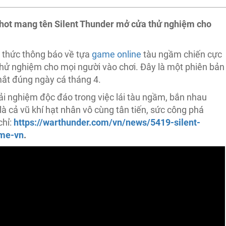
hot mang tên Silent Thunder mở cửa thử nghiệm cho
h thức thông báo về tựa
game online
tàu ngầm chiến cực
hử nghiệm cho mọi người vào chơi. Đây là một phiên bản
mắt đúng ngày cá tháng 4.
ải nghiệm độc đáo trong việc lái tàu ngầm, bắn nhau
 là cả vũ khí hạt nhân vô cùng tân tiến, sức công phá
chỉ:
https://warthunder.com/vn/news/5419-silent-
ame-vn
.