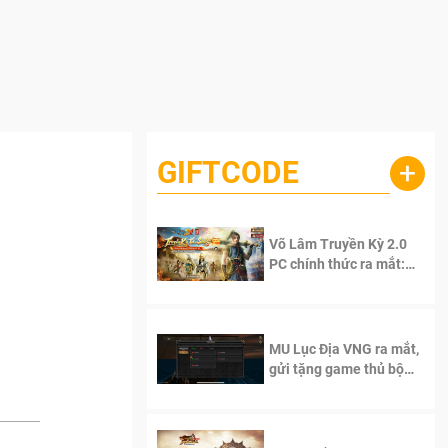
GIFTCODE
+
Võ Lâm Truyền Kỳ 2.0
PC chính thức ra mắt:
Sống lại thanh xuân, giữ
trọn tinh thần Võ Lâm
MU Lục Địa VNG ra mắt,
gửi tặng game thủ bộ
Code cực giá trị