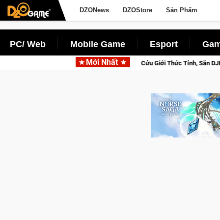
DZONews
DZOStore
Sản Phẩm
PC/ Web
Mobile Game
Esport
Gam
Mới Nhất
Beta Norse Saga: Cửu Giới Thức Tỉnh, Săn DJI Osmo Pocket 3 Ngay Hôm Nay