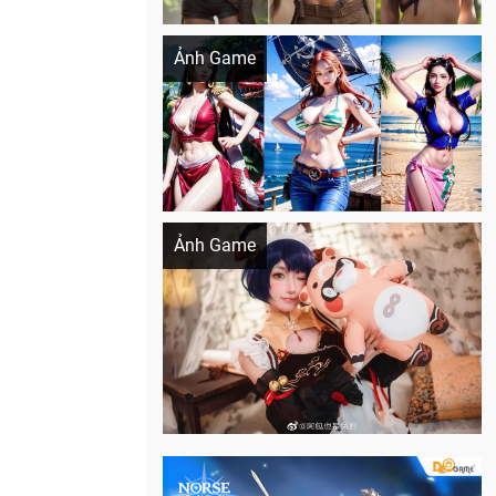
Khi AI Cosplay gái đẹp One Piece
Ảnh Game
Cosplay Xiangling siêu cute
Ảnh Game