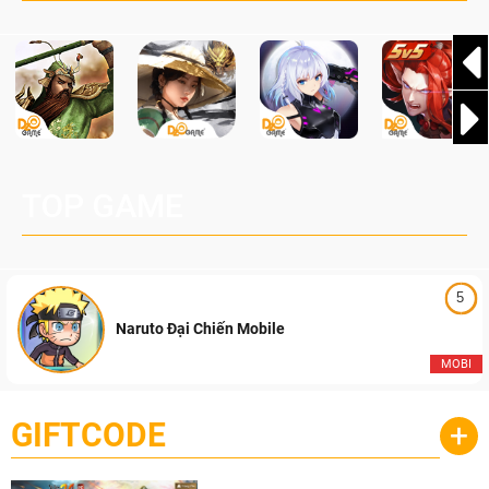
TOP GAME
5
Naruto Đại Chiến Mobile
MOBI
GIFTCODE
+