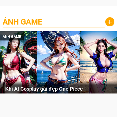
ẢNH GAME
+
ẢNH GAME
Khi AI Cosplay gái đẹp One Piece
Những cô nàng nóng bỏng Boa Hancock, Nico Robin, Nami, Yamato hay Perona được AI vẽ lại dưới hình thức Cosplay cực kỳ chuẩn chỉnh.