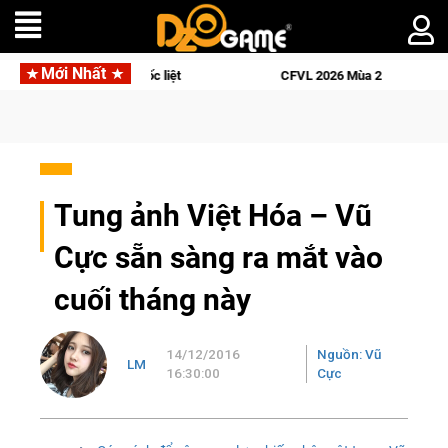
Mới Nhất
t
CFVL 2026 Mùa 2 khép lại với hành trình đầy cảm xúc, Team 
Tung ảnh Việt Hóa – Vũ
Cực sẵn sàng ra mắt vào
cuối tháng này
14/12/2016
Nguồn: Vũ
LM
16:30:00
Cực