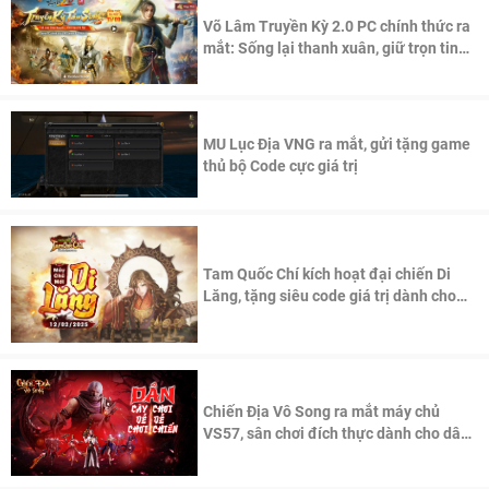
Võ Lâm Truyền Kỳ 2.0 PC chính thức ra
mắt: Sống lại thanh xuân, giữ trọn tinh
thần Võ Lâm
MU Lục Địa VNG ra mắt, gửi tặng game
thủ bộ Code cực giá trị
Tam Quốc Chí kích hoạt đại chiến Di
Lăng, tặng siêu code giá trị dành cho
100 độc giả đầu tiên.
Chiến Địa Vô Song ra mắt máy chủ
VS57, sân chơi đích thực dành cho dân
cày