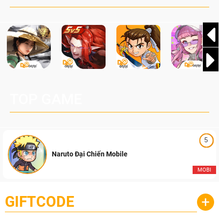
TOP GAME
5
Naruto Đại Chiến Mobile
MOBI
GIFTCODE
+