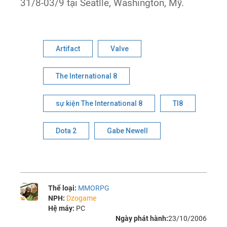
31/8-03/9 tại Seatlle, Washington, Mỹ.
Artifact
Valve
The International 8
sự kiện The International 8
TI8
Dota 2
Gabe Newell
Thể loại:
MMORPG
NPH:
Dzogame
Hệ máy:
PC
Ngày phát hành:
23/10/2006