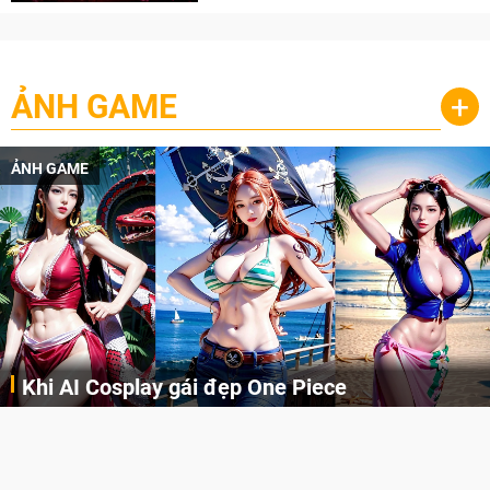
ẢNH GAME
+
ẢNH GAME
Khi AI Cosplay gái đẹp One Piece
Những cô nàng nóng bỏng Boa Hancock, Nico Robin, Nami, Yamato hay Perona được AI vẽ lại dưới hình thức Cosplay cực kỳ chuẩn chỉnh.