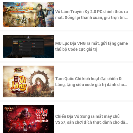
Võ Lâm Truyền Kỳ 2.0 PC chính thức ra
mắt: Sống lại thanh xuân, giữ trọn tinh
thần Võ Lâm
MU Lục Địa VNG ra mắt, gửi tặng game
thủ bộ Code cực giá trị
Tam Quốc Chí kích hoạt đại chiến Di
Lăng, tặng siêu code giá trị dành cho
100 độc giả đầu tiên.
Chiến Địa Vô Song ra mắt máy chủ
VS57, sân chơi đích thực dành cho dân
cày