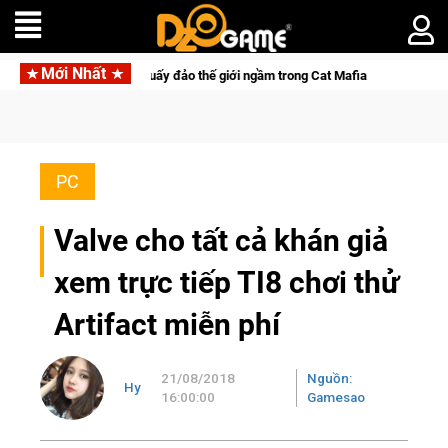
Mới Nhất
 "Đại ca Mèo" khuấy đảo thế giới ngầm trong Cat Mafia
Trang 
PC
Valve cho tất cả khán giả
xem trực tiếp TI8 chơi thử
Artifact miễn phí
21/08/2018
Nguồn:
Hy
16:00:00
Gamesao