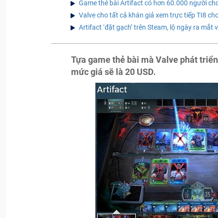
Game thẻ bài Artifact có hơn 60.000 người chơi
Valve cho tất cả khán giả xem trực tiếp TI8 chơ
Artifact ‘đặt gạch’ trên Steam, lộ ngày ra mắt
Tựa game thẻ bài mà Valve phát triển 
mức giá sẽ là 20 USD.