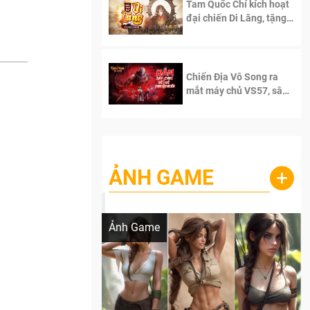
Tam Quốc Chí kích hoạt
đại chiến Di Lăng, tặng
siêu code giá trị dành
cho 100 độc giả đầu
tiên.
Chiến Địa Vô Song ra
mắt máy chủ VS57, sân
chơi đích thực dành cho
dân cày
ẢNH GAME
+
Lala Croft vừa nóng vừa xinh dưới nét vẽ
của AI
Ảnh Game