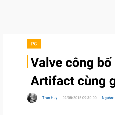
PC
Valve công bố
Artifact cùng 
Tran Huy
02/08/2018 09:30:00
Nguồn: