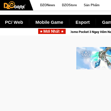
DZONews
DZOStore
Sản Phẩm
PC/ Web
Mobile Game
Esport
Gam
Mới Nhất
h, Săn DJI Osmo Pocket 3 Ngay Hôm Nay
Lineage W – Quyền lự