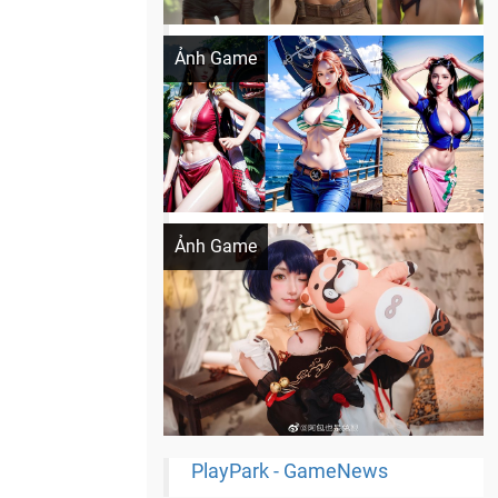
Khi AI Cosplay gái đẹp One Piece
Ảnh Game
Cosplay Xiangling siêu cute
Ảnh Game
PlayPark - GameNews