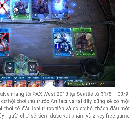
Valve mang tới PAX West 2018 tại Seattle từ 31/8 – 03/9.
ơ hội chơi thử trước Artifact và tại đây cũng sẽ có một
 chơi sẽ đấu loại trước tiếp và có cơ hội thách đấu một
đây người chơi sẽ kiếm được vật phẩm và 2 key free game