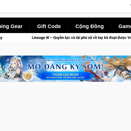
ing Gear
Gift Code
Cộng Đồng
Game
c và tài phú sẽ về tay kẻ đoạt được Vương Quyền thành Kent sắp tới!