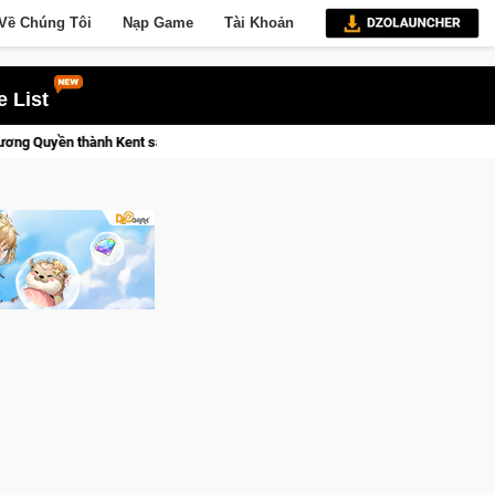
Về Chúng Tôi
Nạp Game
Tài Khoản
 List
Medal Hunter: Game bắn súng PvP tọa độ đỉnh cao đưa bạn vào các chiế