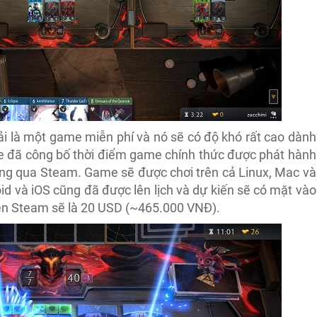
phải là một game miễn phí và nó sẽ có độ khó rất cao dành
ve đã công bố thời điểm game chính thức được phát hành
ông qua Steam. Game sẽ được chơi trên cả Linux, Mac và
d và iOS cũng đã được lên lịch và dự kiến sẽ có mặt vào
rên Steam sẽ là 20 USD (~465.000 VNĐ).