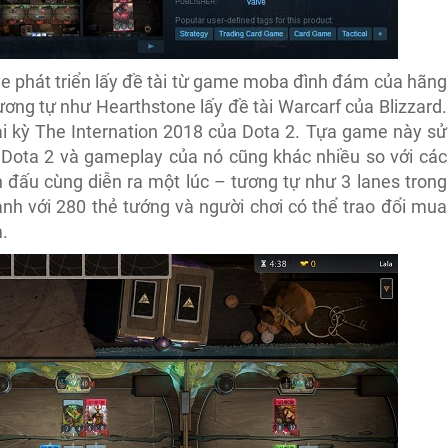
ve phát triển lấy đề tài từ game moba đình đám của hãng
ương tự như Hearthstone lấy đề tài Warcarf của Blizzard.
 tại kỳ The Internation 2018 của Dota 2. Tựa game này sử
 Dota 2 và gameplay của nó cũng khác nhiều so với các
 đấu cùng diễn ra một lúc – tương tự như 3 lanes trong
 với 280 thẻ tướng và người chơi có thể trao đổi mua
.