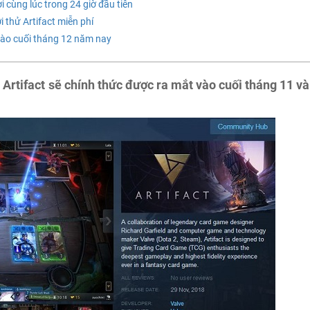
 cùng lúc trong 24 giờ đầu tiên
i thử Artifact miễn phí
 vào cuối tháng 12 năm nay
Artifact sẽ chính thức được ra mắt vào cuối tháng 11 và