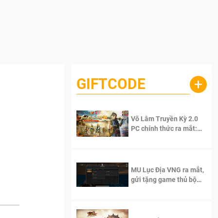
GIFTCODE
+
Võ Lâm Truyền Kỳ 2.0
PC chính thức ra mắt:
Sống lại thanh xuân, giữ
trọn tinh thần Võ Lâm
MU Lục Địa VNG ra mắt,
gửi tặng game thủ bộ
Code cực giá trị