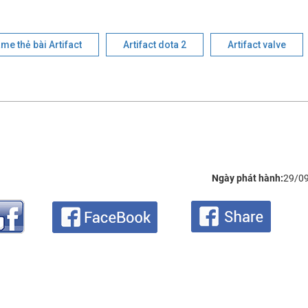
me thẻ bài Artifact
Artifact dota 2
Artifact valve
Ngày phát hành:
29/0