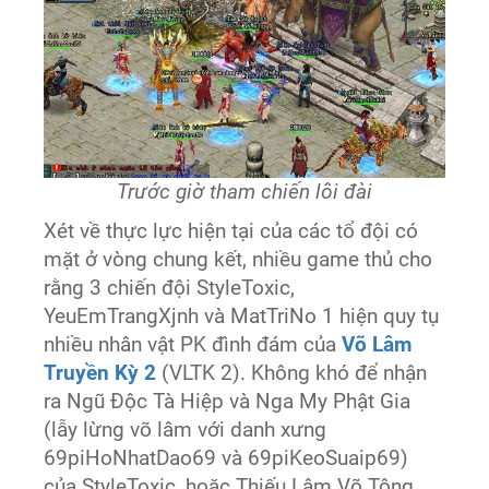
Trước giờ tham chiến lôi đài
Xét về thực lực hiện tại của các tổ đội có
mặt ở vòng chung kết, nhiều game thủ cho
rằng 3 chiến đội StyleToxic,
YeuEmTrangXjnh và MatTriNo 1 hiện quy tụ
nhiều nhân vật PK đình đám của
Võ Lâm
Truyền Kỳ 2
(VLTK 2). Không khó để nhận
ra Ngũ Độc Tà Hiệp và Nga My Phật Gia
(lẫy lừng võ lâm với danh xưng
69piHoNhatDao69 và 69piKeoSuaip69)
của StyleToxic, hoặc Thiếu Lâm Võ Tông