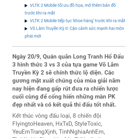
VLTK 2 Mobile tối ưu đồ họa, mở thêm bản đồ
trước khi ra mắt
VLTK 2 Mobile tiếp tục 'khoe hàng' trước khi ra mắt
Võ Lâm Truyền Kỳ II: Cận cảnh sức mạnh hai môn
phái mới
Ngày 20/9, Quán quân Long Tranh Hổ Đấu
3 hình thức 3 vs 3 của tựa game Võ Lâm
Truyền Kỳ 2 sẽ chính thức lộ diện. Các
gương mặt xuất chúng của mùa giải năm
nay hiện đang gấp rút đưa ra chiến lược
cuối cùng để cống hiến những màn PK
đẹp nhất và có kết quả thi đấu tốt nhất.
Kết thúc vòng đấu loại, 8 chiến đội
FlyingtoHeaven, HxTxD, StyleToxic,
YeuEmTrangXjnh, TinhNghiaAnhEm,