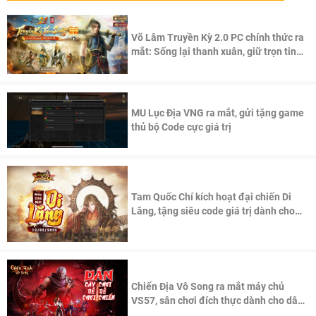
Võ Lâm Truyền Kỳ 2.0 PC chính thức ra
mắt: Sống lại thanh xuân, giữ trọn tinh
thần Võ Lâm
MU Lục Địa VNG ra mắt, gửi tặng game
thủ bộ Code cực giá trị
Tam Quốc Chí kích hoạt đại chiến Di
Lăng, tặng siêu code giá trị dành cho
100 độc giả đầu tiên.
Chiến Địa Vô Song ra mắt máy chủ
VS57, sân chơi đích thực dành cho dân
cày