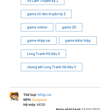
Võ Lâm Truyền Kỳ 2
game võ lâm truyền kỳ 2
game online
game 2D
game nhập vai
game kiếm hiệp
Long Tranh Hổ Đấu 3
chung kết Long Tranh Hổ Đấu 3
Thể loại:
Nhập vai
NPH:
Dzogame
Hệ máy:
MOBI
Ngày phát hành:
24/03/2022