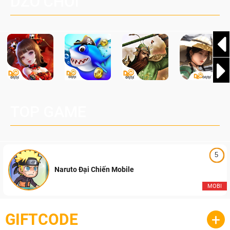
DZO CHƠI
TOP GAME
5
Naruto Đại Chiến Mobile
MOBI
GIFTCODE
+