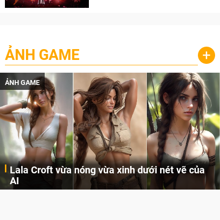
ẢNH GAME
+
ẢNH GAME
Lala Croft vừa nóng vừa xinh dưới nét vẽ của
AI
Cùng đến với những hình ảnh Lala Croft của Tomb Raider dưới nét vẽ của AI. Một cô nàng xinh đẹp, nóng bỏng nhưng cũng rắn rỏi và mạnh mẽ.