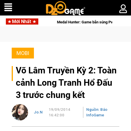
Mới Nhất
Medal Hunter: Game bắn súng PvP tọa độ đỉnh cao đưa bạn vào
MOBI
Võ Lâm Truyền Kỳ 2: Toàn
cảnh Long Tranh Hổ Đấu
3 trước chung kết
19/09/2014
Nguồn: Báo
Jo.N
16:42:00
InfoGame