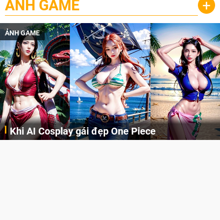
ẢNH GAME
+
ẢNH GAME
Khi AI Cosplay gái đẹp One Piece
Những cô nàng nóng bỏng Boa Hancock, Nico Robin, Nami, Yamato hay Perona được AI vẽ lại dưới hình thức Cosplay cực kỳ chuẩn chỉnh.