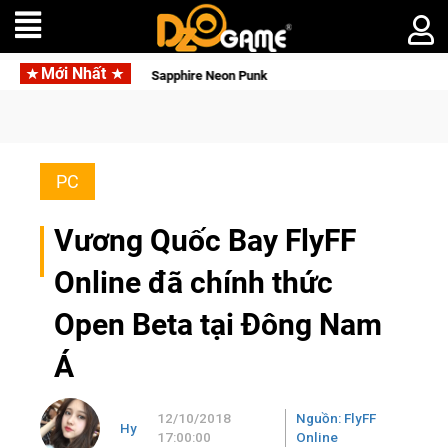
Mới Nhất
 Báu Hoàng Gia Sapphire Neon Punk
PC
Vương Quốc Bay FlyFF
Online đã chính thức
Open Beta tại Đông Nam
Á
12/10/2018
Nguồn: FlyFF
Hy
17:00:00
Online