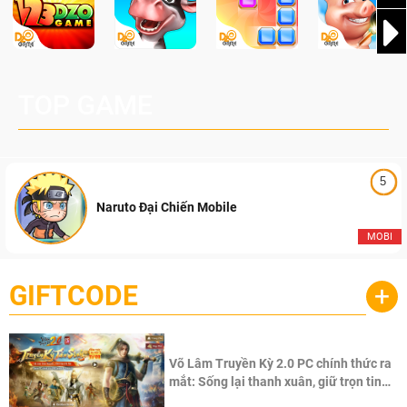
TOP GAME
5
Naruto Đại Chiến Mobile
MOBI
GIFTCODE
+
Võ Lâm Truyền Kỳ 2.0 PC chính thức ra
mắt: Sống lại thanh xuân, giữ trọn tinh
thần Võ Lâm