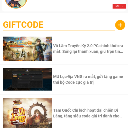
MOBI
GIFTCODE
+
Võ Lâm Truyền Kỳ 2.0 PC chính thức ra
mắt: Sống lại thanh xuân, giữ trọn tinh
thần Võ Lâm
MU Lục Địa VNG ra mắt, gửi tặng game
thủ bộ Code cực giá trị
Tam Quốc Chí kích hoạt đại chiến Di
Lăng, tặng siêu code giá trị dành cho
100 độc giả đầu tiên.