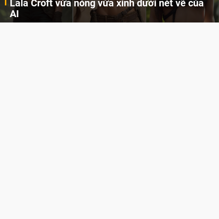
Lala Croft vừa nóng vừa xinh dưới nét vẽ của
AI
Cùng đến với những hình ảnh Lala Croft của Tomb Raider dưới nét vẽ của AI. Một cô nàng xinh đẹp, nóng bỏng nhưng cũng rắn rỏi và mạnh mẽ.