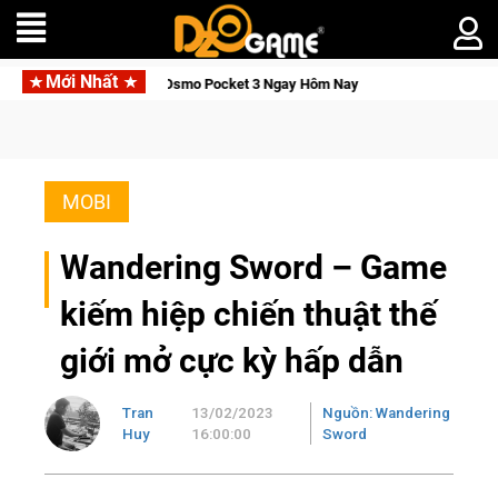
Mới Nhất
Săn DJI Osmo Pocket 3 Ngay Hôm Nay
Lineage W – Quyền lực v
MOBI
Wandering Sword – Game
kiếm hiệp chiến thuật thế
giới mở cực kỳ hấp dẫn
Tran
13/02/2023
Nguồn: Wandering
Huy
16:00:00
Sword