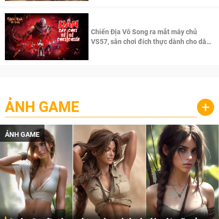
Chiến Địa Vô Song ra mắt máy chủ
VS57, sân chơi đích thực dành cho dân
cày
ẢNH GAME
+
ẢNH GAME