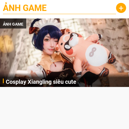
ẢNH GAME
+
ẢNH GAME
Cosplay Xiangling siêu cute
Cùng thưởng thức những hình ảnh cosplay Xiangling trong Genshin Impact siêu dễ thương của người dùng Weibo "阿包也是兔娘"