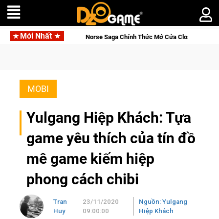
Mới Nhất
Norse Saga Chính Thức Mở Cửa Closed Beta Tại Việt Nam Từ 04 –
MOBI
Yulgang Hiệp Khách: Tựa
game yêu thích của tín đồ
mê game kiếm hiệp
phong cách chibi
Tran
23/11/2020
Nguồn: Yulgang
Huy
09:00:00
Hiệp Khách