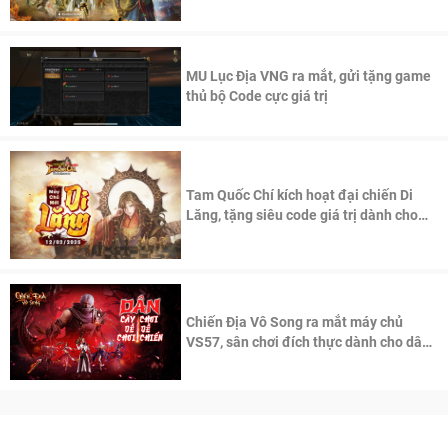
thần Võ Lâm
MU Lục Địa VNG ra mắt, gửi tặng game
thủ bộ Code cực giá trị
Tam Quốc Chí kích hoạt đại chiến Di
Lăng, tặng siêu code giá trị dành cho
100 độc giả đầu tiên.
Chiến Địa Vô Song ra mắt máy chủ
VS57, sân chơi đích thực dành cho dân
cày