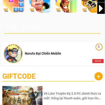
TOP GAME
5
Naruto Đại Chiến Mobile
MOBI
GIFTCODE
+
Võ Lâm Truyền Kỳ 2.0 PC chính thức ra
mắt: Sống lại thanh xuân, giữ trọn tinh
thần Võ Lâm