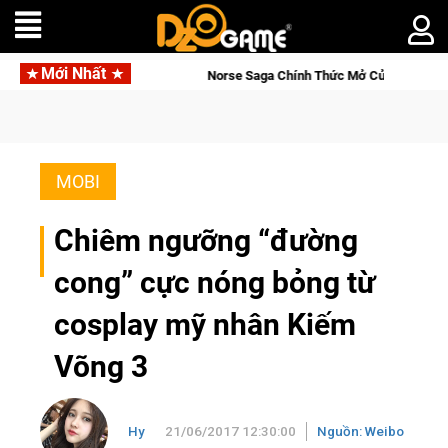
Mới Nhất
ại Việt Nam Từ 04 – 11/08/2026
Gia Nhập Closed Beta Nors
MOBI
Chiêm ngưỡng “đường
cong” cực nóng bỏng từ
cosplay mỹ nhân Kiếm
Võng 3
Hy
21/06/2017 12:30:00
Nguồn: Weibo