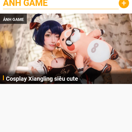
ẢNH GAME
+
ẢNH GAME
Cosplay Xiangling siêu cute
Cùng thưởng thức những hình ảnh cosplay Xiangling trong Genshin Impact siêu dễ thương của người dùng Weibo "阿包也是兔娘"