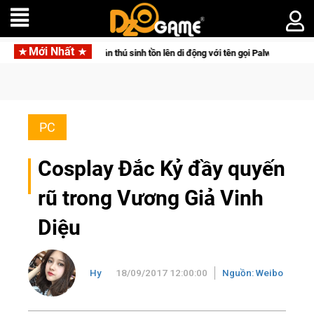
Mới Nhất
gọi Palworld Online
Gia Nhập Closed Beta Norse Saga: Cửu Gi
PC
Cosplay Đắc Kỷ đầy quyến
rũ trong Vương Giả Vinh
Diệu
Hy
18/09/2017 12:00:00
Nguồn: Weibo