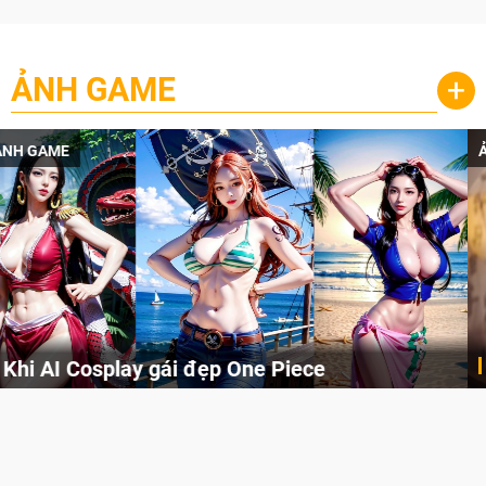
ẢNH GAME
+
ẢNH GAME
Cosplay Xiangling siêu cute
Cùng thưởng thức những hình ảnh cosplay Xiangling trong Genshin Impact siêu dễ thương của người dùng Weibo "阿包也是兔娘"