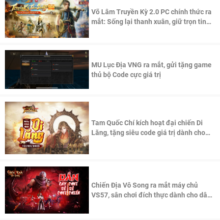
Võ Lâm Truyền Kỳ 2.0 PC chính thức ra
mắt: Sống lại thanh xuân, giữ trọn tinh
thần Võ Lâm
MU Lục Địa VNG ra mắt, gửi tặng game
thủ bộ Code cực giá trị
Tam Quốc Chí kích hoạt đại chiến Di
Lăng, tặng siêu code giá trị dành cho
100 độc giả đầu tiên.
Chiến Địa Vô Song ra mắt máy chủ
VS57, sân chơi đích thực dành cho dân
cày