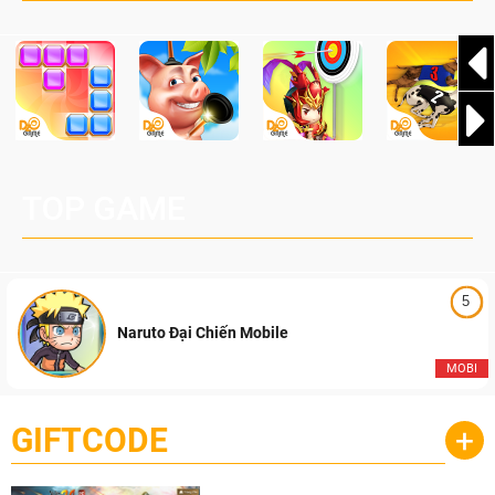
TOP GAME
5
Naruto Đại Chiến Mobile
MOBI
GIFTCODE
+