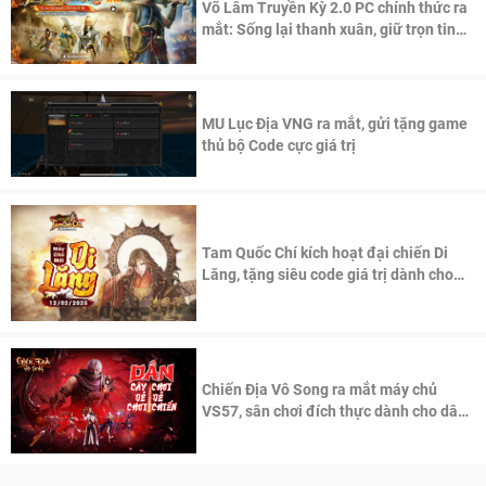
Võ Lâm Truyền Kỳ 2.0 PC chính thức ra
mắt: Sống lại thanh xuân, giữ trọn tinh
thần Võ Lâm
MU Lục Địa VNG ra mắt, gửi tặng game
thủ bộ Code cực giá trị
Tam Quốc Chí kích hoạt đại chiến Di
Lăng, tặng siêu code giá trị dành cho
100 độc giả đầu tiên.
Chiến Địa Vô Song ra mắt máy chủ
VS57, sân chơi đích thực dành cho dân
cày