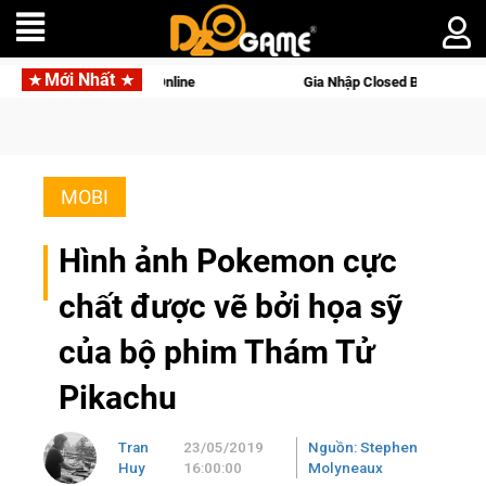
Mới Nhất
ine
Gia Nhập Closed Beta Norse Saga: Cửu Giới Thức Tỉnh, 
MOBI
Hình ảnh Pokemon cực
chất được vẽ bởi họa sỹ
của bộ phim Thám Tử
Pikachu
Tran
23/05/2019
Nguồn: Stephen
Huy
16:00:00
Molyneaux