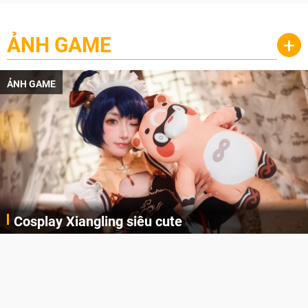
ẢNH GAME
+
ẢNH GAME
Cosplay Xiangling siêu cute
Cùng thưởng thức những hình ảnh cosplay Xiangling trong Genshin Impact siêu dễ thương của người dùng Weibo "阿包也是兔娘"