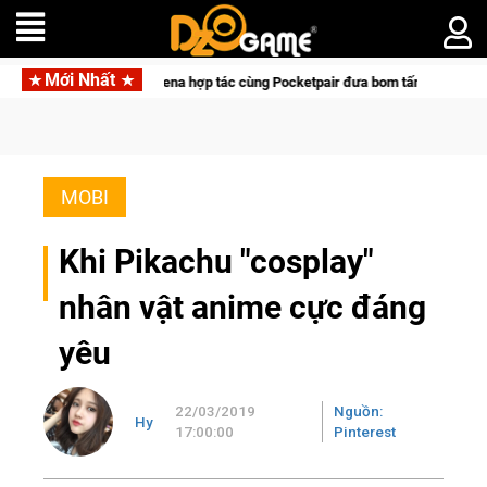
Mới Nhất
ocketpair đưa bom tấn săn thú sinh tồn lên di động với tên gọi Palworld Online
MOBI
Khi Pikachu "cosplay"
nhân vật anime cực đáng
yêu
22/03/2019
Nguồn:
Hy
17:00:00
Pinterest