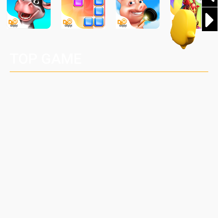
TOP GAME
5
Naruto Đại Chiến Mobile
MOBI
GIFTCODE
+
Võ Lâm Truyền Kỳ 2.0 PC chính thức ra
mắt: Sống lại thanh xuân, giữ trọn tinh
thần Võ Lâm