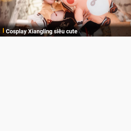
Cosplay Xiangling siêu cute
Cùng thưởng thức những hình ảnh cosplay Xiangling trong Genshin Impact siêu dễ thương của người dùng Weibo "阿包也是兔娘"