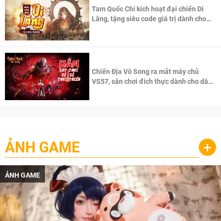
Tam Quốc Chí kích hoạt đại chiến Di
Lăng, tặng siêu code giá trị dành cho
100 độc giả đầu tiên.
Chiến Địa Vô Song ra mắt máy chủ
VS57, sân chơi đích thực dành cho dân
cày
ẢNH GAME
+
ẢNH GAME