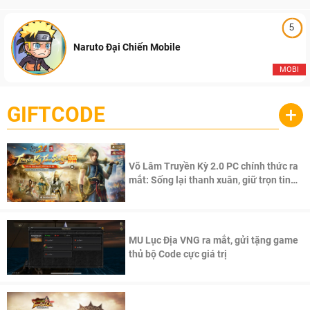
5
Naruto Đại Chiến Mobile
MOBI
GIFTCODE
+
Võ Lâm Truyền Kỳ 2.0 PC chính thức ra
mắt: Sống lại thanh xuân, giữ trọn tinh
thần Võ Lâm
MU Lục Địa VNG ra mắt, gửi tặng game
thủ bộ Code cực giá trị