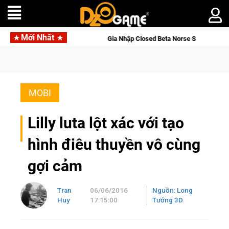
Mới Nhất
Gia Nhập Closed Beta Norse Saga: Cửu Giới Thức Tỉnh, Săn DJI O
MOBI
Lilly luta lột xác với tạo
hình điêu thuyền vô cùng
gợi cảm
Tran
06/06/2016
Nguồn: Long
Huy
17:15:00
Tướng 3D