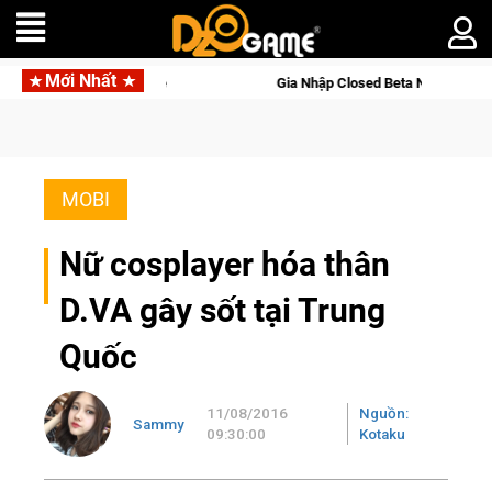
Mới Nhất
osed Beta Norse Saga: Cửu Giới Thức Tỉnh, Săn DJI Osmo Pocket 3 Ngay Hôm
MOBI
Nữ cosplayer hóa thân
D.VA gây sốt tại Trung
Quốc
11/08/2016
Nguồn:
Sammy
09:30:00
Kotaku