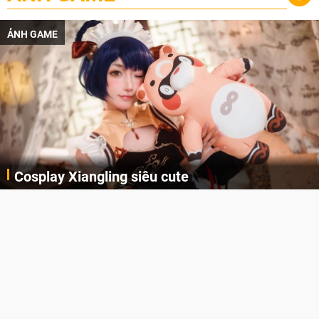
ẢNH GAME
Cosplay Xiangling siêu cute
Cùng thưởng thức những hình ảnh cosplay Xiangling trong Genshin Impact siêu dễ thương của người dùng Weibo "阿包也是兔娘"