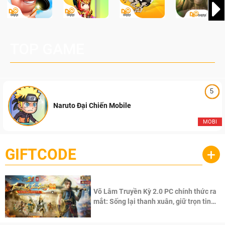
TOP GAME
5
Naruto Đại Chiến Mobile
MOBI
GIFTCODE
+
Võ Lâm Truyền Kỳ 2.0 PC chính thức ra
mắt: Sống lại thanh xuân, giữ trọn tinh
thần Võ Lâm