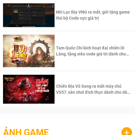
MU Lục Địa VNG ra mắt, gửi tặng game
thủ bộ Code cực giá trị
Tam Quốc Chí kích hoạt đại chiến Di
Lăng, tặng siêu code giá trị dành cho
100 độc giả đầu tiên.
Chiến Địa Vô Song ra mắt máy chủ
VS57, sân chơi đích thực dành cho dân
cày
ẢNH GAME
+