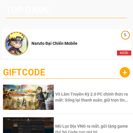
TOP GAME
5
Naruto Đại Chiến Mobile
MOBI
GIFTCODE
+
Võ Lâm Truyền Kỳ 2.0 PC chính thức ra
mắt: Sống lại thanh xuân, giữ trọn tinh
thần Võ Lâm
MU Lục Địa VNG ra mắt, gửi tặng game
thủ bộ Code cực giá trị