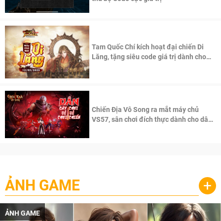
Tam Quốc Chí kích hoạt đại chiến Di
Lăng, tặng siêu code giá trị dành cho
100 độc giả đầu tiên.
Chiến Địa Vô Song ra mắt máy chủ
VS57, sân chơi đích thực dành cho dân
cày
ẢNH GAME
+
ẢNH GAME