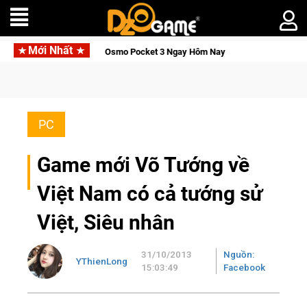
Mới Nhất
Thức Tỉnh, Săn DJI Osmo Pocket 3 Ngay Hôm Nay
Lineage W – 
PC
Game mới Võ Tướng về
Việt Nam có cả tướng sử
Việt, Siêu nhân
31/10/2013
Nguồn:
YThienLong
15:03:49
Facebook