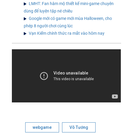
LMHT: Fan hâm mộ thiết kế mini-game chuyên
dùng để luyện tập né chiêu
Google mới có game mới mùa Halloween, cho
phép 8 người chơi cùng lúc
Vạn Kiếm chính thức ra mắt vào hôm nay
webgame
Võ Tướng