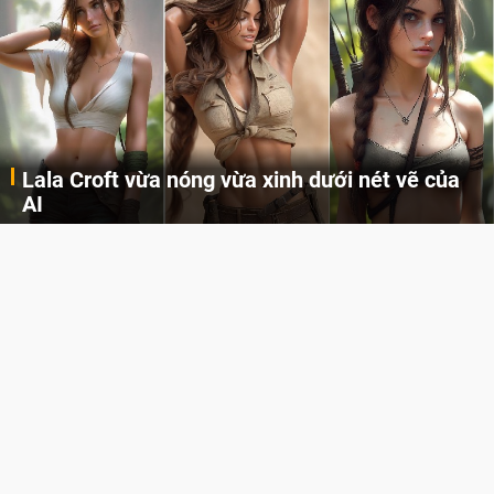
Lala Croft vừa nóng vừa xinh dưới nét vẽ của
AI
Cùng đến với những hình ảnh Lala Croft của Tomb Raider dưới nét vẽ của AI. Một cô nàng xinh đẹp, nóng bỏng nhưng cũng rắn rỏi và mạnh mẽ.