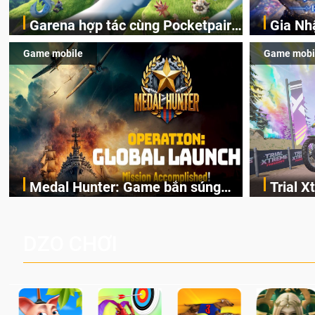
Garena hợp tác cùng Pocketpair
Gia Nh
Garena Singapore hôm nay đã công bố
Bước châ
đưa bom tấn săn thú sinh tồn lên
Saga: 
Game mobile
Game mobi
Palworld Online, một cuộc phiêu lưu sinh
Tỉnh và 
di động với tên gọi Palworld
DJI Os
tồn nhiều người chơi mới hiện đang được
kiện hấp
Online
Nay
phát triển dựa trên IP Palworld nổi tiếng
cùng vô 
toàn cầu, theo giấy phép chính thức từ
phá!
công ty game Nhật Bản Pocketpair, Inc.
Medal Hunter: Game bắn súng
Trial 
Ten Square Games chính thức ra mắt
Tựa game
PvP tọa độ đỉnh cao đưa bạn vào
đua xe
Medal Hunter - tựa game bắn súng quân
Xtreme F
các chiến dịch lịch sử khốc liệt
siêu th
sự PvP đề cao kỹ năng và phản xạ. Điều
thực, ng
DZO CHƠI
khiển hỏa lực hạng nặng, phòng thủ các
lộn mạo 
đợt tấn công và chinh phục các chiến
thực cùng
trường lịch sử ngay hôm nay.