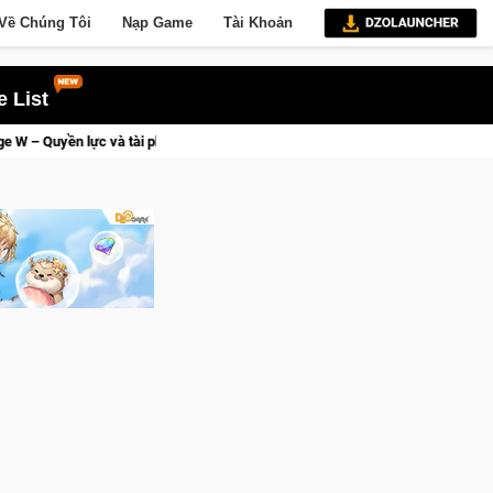
Về Chúng Tôi
Nạp Game
Tài Khoản
 List
sẽ về tay kẻ đoạt được Vương Quyền thành Kent sắp tới!
Medal