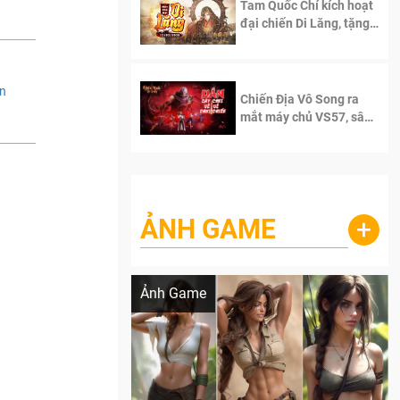
Tam Quốc Chí kích hoạt
đại chiến Di Lăng, tặng
siêu code giá trị dành
cho 100 độc giả đầu
tiên.
ân
Chiến Địa Vô Song ra
mắt máy chủ VS57, sân
chơi đích thực dành cho
dân cày
ẢNH GAME
+
Lala Croft vừa nóng vừa xinh dưới nét vẽ
của AI
Ảnh Game