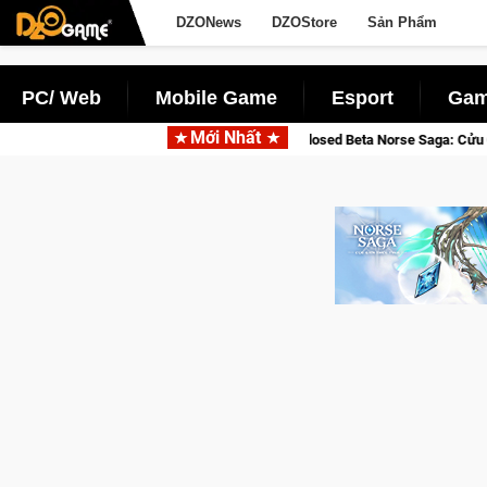
DZONews
DZOStore
Sản Phẩm
PC/ Web
Mobile Game
Esport
Gam
Mới Nhất
Gia Nhập Closed Beta Norse Saga: Cửu Giới Thức Tỉnh, Săn DJI Os