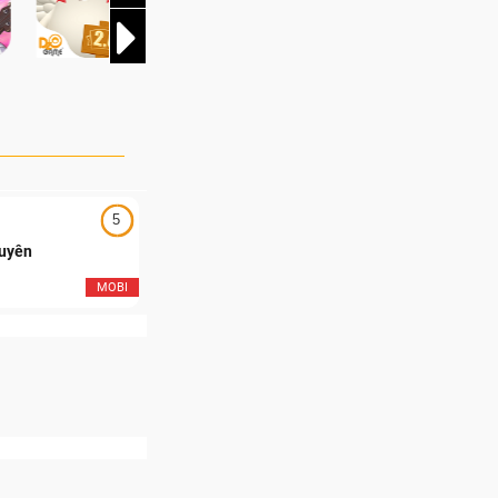
5
5
Duyên
Ngạo Thiên Mobile
MOBI
MOB