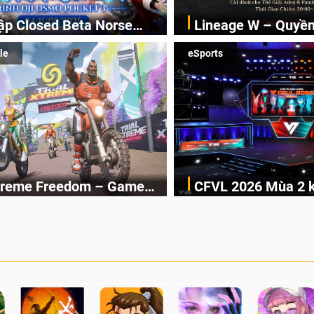
ập Closed Beta Norse
Lineage W – Quyền 
n vào Norse Saga: Cửu Giới Thức
Linage W chính thức cậ
Cửu Giới Thức Tỉnh, Săn
sẽ về tay kẻ đoạt
le
eSports
sẵn sàng đón nhận hàng loạt sự
Công Thành Chiến Kent 
mo Pocket 3 Ngay Hôm
Quyền thành Kent s
 dẫn, phần thưởng độc quyền
hưởng “tài lộc vô biên”
vàn bất ngờ đang chờ được khám
được vương quyền.
Xtreme Freedom – Game
CFVL 2026 Mùa 2 kh
 đua xe mô tô địa hình Trial
Sau 2 tháng tranh tài sôi
 mô tô PvP sở hữu vật lý
hành trình đầy cả
reedom có cơ chế vật lý chân
Vietnam League (CFVL)
ực
Falcons lên ngôi vô
ười chơi thực hiện các pha nhào
chính thức khép lại với l
hiểm và cạnh tranh PvP thời gian
Playoffs thi đấu Offline
 người chơi trên toàn thế giới.
Tây Hồ (Hà Nội) và trận
mãn nhãn với sự lên ng
Falcons, đánh dấu sự kế
những mùa giải hấp dẫn 