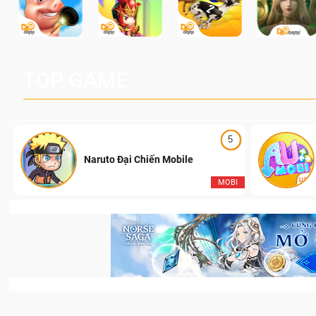
TOP GAME
5
Naruto Đại Chiến Mobile
I
MOBI