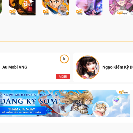
của Đột Kích Việt Nam.
5
Au Mobi VNG
Ngạo Kiếm Kỳ 
MOBI