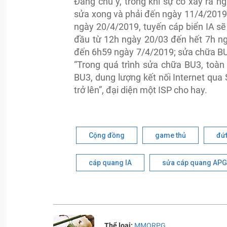
Đáng chú ý, trong khi sự cố xảy ra 
sửa xong và phải đến ngày 11/4/2019 m
ngày 20/4/2019, tuyến cáp biển IA sẽ
đầu từ 12h ngày 20/03 đến hết 7h ng
đến 6h59 ngày 7/4/2019; sửa chữa BU
“Trong quá trình sửa chữa BU3, toàn
BU3, dung lượng kết nối Internet qua
trở lên”, đại diện một ISP cho hay.
Cộng đồng
game thủ
đứ
cáp quang IA
sửa cáp quang APG
Thể loại:
MMORPG