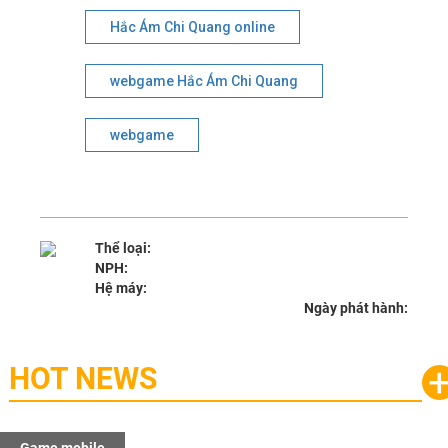
Hắc Ám Chi Quang online
webgame Hắc Ám Chi Quang
webgame
Thể loại:
NPH:
Hệ máy:
Ngày phát hành:
HOT NEWS
Game mobile