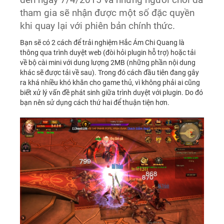
đến ngày 7/4/2015 và những người chơi đã
tham gia sẽ nhận được một số đặc quyền
khi quay lại với phiên bản chính thức.
Bạn sẽ có 2 cách để trải nghiệm Hắc Ám Chi Quang là
thông qua trình duyệt web (đòi hỏi plugin hỗ trợ) hoặc tải
về bộ cài mini với dung lượng 2MB (những phần nội dung
khác sẽ được tải về sau). Trong đó cách đầu tiên đang gây
ra khá nhiều khó khăn cho game thủ, vì không phải ai cũng
biết xử lý vấn đề phát sinh giữa trình duyệt với plugin. Do đó
bạn nên sử dụng cách thứ hai để thuận tiện hơn.