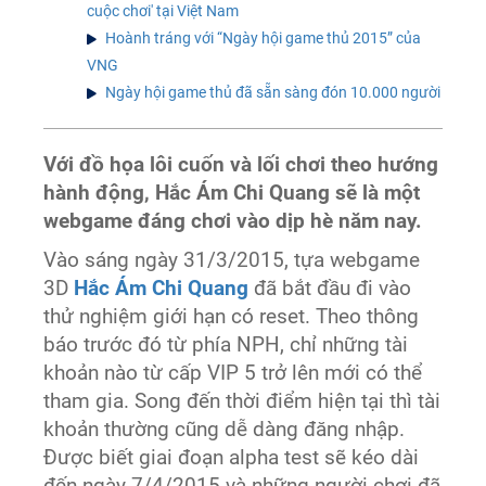
cuộc chơi' tại Việt Nam
Hoành tráng với “Ngày hội game thủ 2015” của
VNG
Ngày hội game thủ đã sẵn sàng đón 10.000 người
Với đồ họa lôi cuốn và lối chơi theo hướng
hành động, Hắc Ám Chi Quang sẽ là một
webgame đáng chơi vào dịp hè năm nay.
Vào sáng ngày 31/3/2015, tựa webgame
3D
Hắc Ám Chi Quang
đã bắt đầu đi vào
thử nghiệm giới hạn có reset. Theo thông
báo trước đó từ phía NPH, chỉ những tài
khoản nào từ cấp VIP 5 trở lên mới có thể
tham gia. Song đến thời điểm hiện tại thì tài
khoản thường cũng dễ dàng đăng nhập.
Được biết giai đoạn alpha test sẽ kéo dài