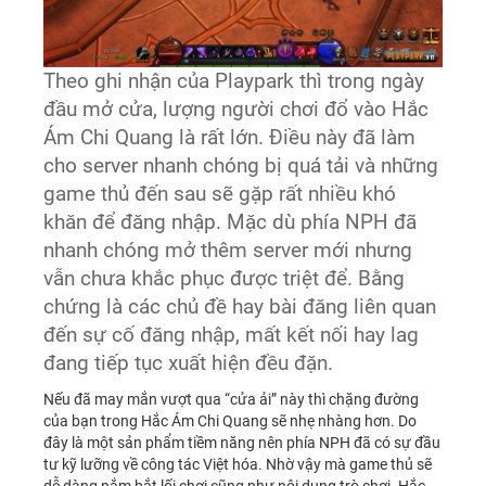
Theo ghi nhận của Playpark thì trong ngày
đầu mở cửa, lượng người chơi đổ vào Hắc
Ám Chi Quang là rất lớn. Điều này đã làm
cho server nhanh chóng bị quá tải và những
game thủ đến sau sẽ gặp rất nhiều khó
khăn để đăng nhập. Mặc dù phía NPH đã
nhanh chóng mở thêm server mới nhưng
vẫn chưa khắc phục được triệt để. Bằng
chứng là các chủ đề hay bài đăng liên quan
đến sự cố đăng nhập, mất kết nối hay lag
đang tiếp tục xuất hiện đều đặn.
Nếu đã may mắn vượt qua “cửa ải” này thì chặng đường
của bạn trong Hắc Ám Chi Quang sẽ nhẹ nhàng hơn. Do
đây là một sản phẩm tiềm năng nên phía NPH đã có sự đầu
tư kỹ lưỡng về công tác Việt hóa. Nhờ vậy mà game thủ sẽ
dễ dàng nắm bắt lối chơi cũng như nội dung trò chơi. Hắc