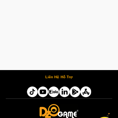
Liên Hệ
Hỗ Trợ