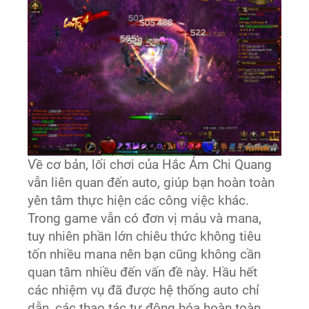
Về cơ bản, lối chơi của Hắc Ám Chi Quang
vẫn liên quan đến auto, giúp bạn hoàn toàn
yên tâm thực hiện các công việc khác.
Trong game vẫn có đơn vị máu và mana,
tuy nhiên phần lớn chiêu thức không tiêu
tốn nhiều mana nên bạn cũng không cần
quan tâm nhiều đến vấn đề này. Hầu hết
các nhiệm vụ đã được hệ thống auto chỉ
dẫn, các thao tác tự động hóa hoàn toàn.