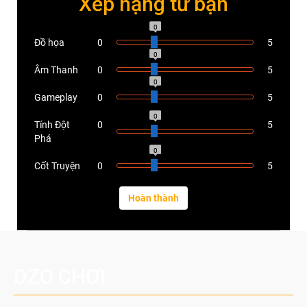
Xếp hạng từ bạn
0
Đồ họa
0
5
0
Âm Thanh
0
5
0
Gameplay
0
5
0
Tính Đột
0
5
Phá
0
Cốt Truyện
0
5
DZO CHƠI