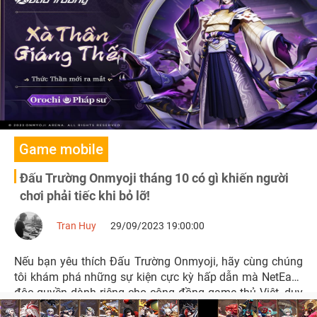
Game mobile
Đấu Trường Onmyoji tháng 10 có gì khiến người
chơi phải tiếc khi bỏ lỡ!
Tran Huy
29/09/2023 19:00:00
Nếu bạn yêu thích Đấu Trường Onmyoji, hãy cùng chúng
tôi khám phá những sự kiện cực kỳ hấp dẫn mà NetEase
độc quyền dành riêng cho cộng đồng game thủ Việt, duy
nhất trong tháng 10 này.