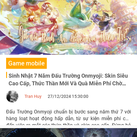
Game mobile
Sinh Nhật 7 Năm Đấu Trường Onmyoji: Skin Siêu
Cao Cấp, Thức Thần Mới Và Quà Miễn Phí Chờ
Bạn
Tran Huy
27/12/2024 15:30:00
Đấu Trường Onmyoji chuẩn bị bước sang năm thứ 7 với
hàng loạt hoạt động hấp dẫn, từ sự kiện miễn phí cho
đến việc ra mắt các thức thần và skin cao cấp. Đừng bỏ
lỡ cơ hội sở hữu những phần quà đặc biệt này!