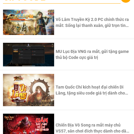
Võ Lâm Truyền Kỳ 2.0 PC chính thức ra
mắt: Sống lại thanh xuân, giữ trọn tinh
thần Võ Lâm
MU Lục Địa VNG ra mắt, gửi tặng game
thủ bộ Code cực giá trị
Tam Quốc Chí kích hoạt đại chiến Di
Lăng, tặng siêu code giá trị dành cho
100 độc giả đầu tiên.
Chiến Địa Vô Song ra mắt máy chủ
VS57, sân chơi đích thực dành cho dân