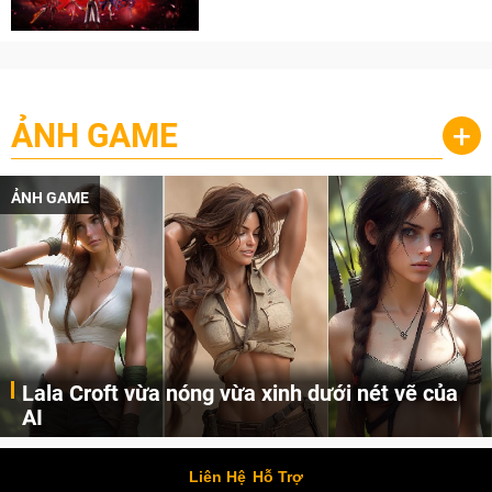
cày
ẢNH GAME
+
ẢNH GAME
Lala Croft vừa nóng vừa xinh dưới nét vẽ của
AI
Cùng đến với những hình ảnh Lala Croft của Tomb Raider dưới nét vẽ của AI. Một cô nàng xinh đẹp, nóng bỏng nhưng cũng rắn rỏi và mạnh mẽ.
Liên Hệ
Hỗ Trợ