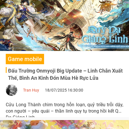
Game mobile
Đấu Trường Onmyoji Big Update – Linh Chân Xuất
Thế, Bình An Kinh Đón Mùa Hè Rực Lửa
Tran Huy
18/07/2025 16:30:00
Cửu Long Thành chìm trong hỗn loạn, quỷ triều trỗi dậy,
con người – yêu quái – thần linh quy tụ trong hồi kết Quỷ
Dạ Giáng Linh.