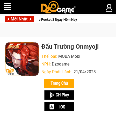
Mới Nhất
I Osmo Pocket 3 Ngay Hôm Nay
Lineage W – Quyền lực và tài 
Đấu Trường Onmyoji
Thể loại:
MOBA Mobi
NPH:
Dzogame
Ngày Phát Hành:
21/04/2023