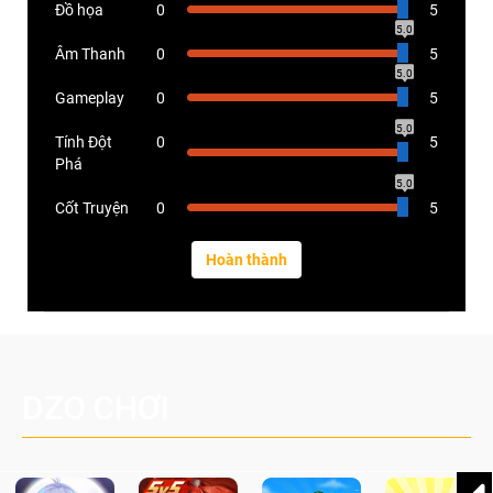
Đồ họa
0
5
5.0
Âm Thanh
0
5
5.0
Gameplay
0
5
5.0
Tính Đột
0
5
Phá
5.0
Cốt Truyện
0
5
DZO CHƠI