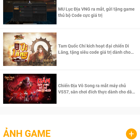
MU Lục Địa VNG ra mắt, gửi tặng game
thủ bộ Code cực giá trị
Tam Quốc Chí kích hoạt đại chiến Di
Lăng, tặng siêu code giá trị dành cho
100 độc giả đầu tiên.
Chiến Địa Vô Song ra mắt máy chủ
VS57, sân chơi đích thực dành cho dân
cày
ẢNH GAME
+