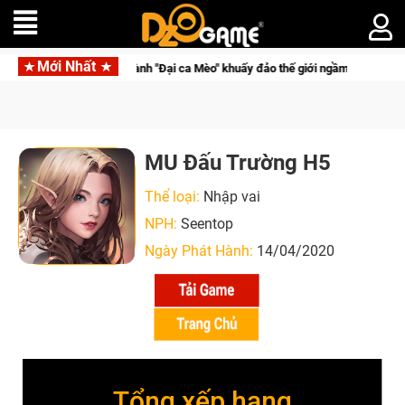
Mới Nhất
Trở thành "Đại ca Mèo" khuấy đảo thế giới ngầm trong Cat Mafia
MU Đấu Trường H5
Thể loại:
Nhập vai
NPH:
Seentop
Ngày Phát Hành:
14/04/2020
Tổng xếp hạng