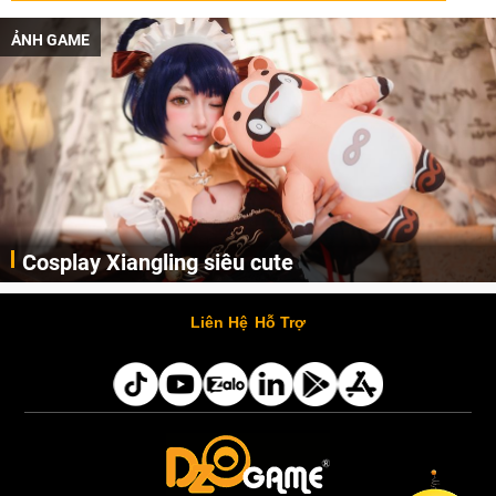
ẢNH GAME
Cosplay Xiangling siêu cute
Cùng thưởng thức những hình ảnh cosplay Xiangling trong Genshin Impact siêu dễ thương của người dùng Weibo "阿包也是兔娘"
Liên Hệ
Hỗ Trợ