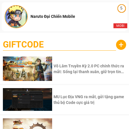
5
Naruto Đại Chiến Mobile
MOBI
GIFTCODE
+
Võ Lâm Truyền Kỳ 2.0 PC chính thức ra
mắt: Sống lại thanh xuân, giữ trọn tinh
thần Võ Lâm
MU Lục Địa VNG ra mắt, gửi tặng game
thủ bộ Code cực giá trị