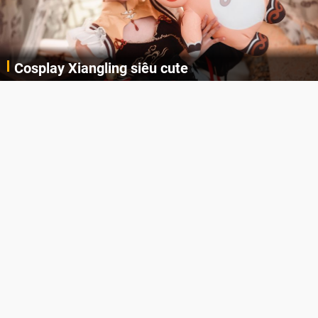
Lala Croft vừa nóng vừa xinh dưới nét vẽ của
AI
Cùng đến với những hình ảnh Lala Croft của Tomb Raider dưới nét vẽ của AI. Một cô nàng xinh đẹp, nóng bỏng nhưng cũng rắn rỏi và mạnh mẽ.