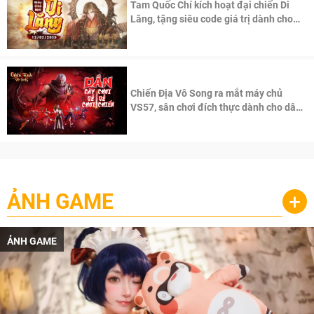
Tam Quốc Chí kích hoạt đại chiến Di
Lăng, tặng siêu code giá trị dành cho
100 độc giả đầu tiên.
Chiến Địa Vô Song ra mắt máy chủ
VS57, sân chơi đích thực dành cho dân
cày
ẢNH GAME
+
ẢNH GAME