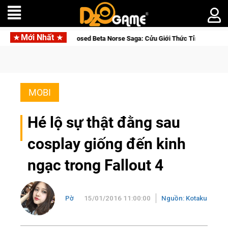
Mới Nhất
ga: Cửu Giới Thức Tỉnh, Săn DJI Osmo Pocket 3 Ngay Hôm Nay
MOBI
Hé lộ sự thật đằng sau
cosplay giống đến kinh
ngạc trong Fallout 4
Pờ
15/01/2016 11:00:00
Nguồn: Kotaku