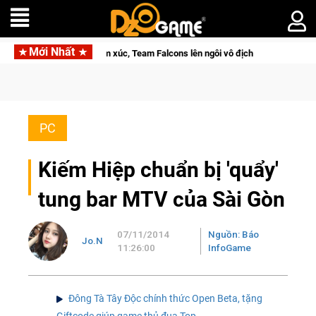
Mới Nhất
 Team Falcons lên ngôi vô địch
Trở thành "Đại ca Mèo" khuấy 
PC
Kiếm Hiệp chuẩn bị 'quẩy'
tung bar MTV của Sài Gòn
07/11/2014
Nguồn: Báo
Jo.N
11:26:00
InfoGame
Đông Tà Tây Độc chính thức Open Beta, tặng
Giftcode giúp game thủ đua Top