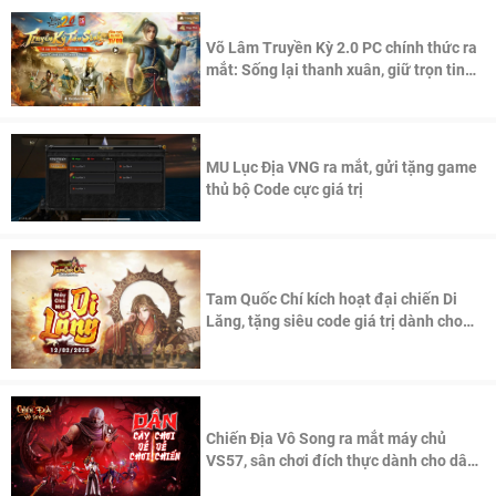
Võ Lâm Truyền Kỳ 2.0 PC chính thức ra
mắt: Sống lại thanh xuân, giữ trọn tinh
thần Võ Lâm
MU Lục Địa VNG ra mắt, gửi tặng game
thủ bộ Code cực giá trị
Tam Quốc Chí kích hoạt đại chiến Di
Lăng, tặng siêu code giá trị dành cho
100 độc giả đầu tiên.
Chiến Địa Vô Song ra mắt máy chủ
VS57, sân chơi đích thực dành cho dân
cày