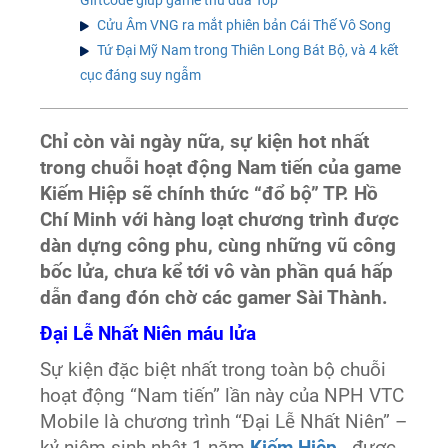
Cửu Âm VNG ra mắt phiên bản Cái Thế Vô Song
Tứ Đại Mỹ Nam trong Thiên Long Bát Bộ, và 4 kết
cục đáng suy ngẫm
Chỉ còn vài ngày nữa, sự kiện hot nhất
trong chuỗi hoạt động Nam tiến của game
Kiếm Hiệp sẽ chính thức “đổ bộ” TP. Hồ
Chí Minh với hàng loạt chương trình được
dàn dựng công phu, cùng những vũ công
bốc lửa, chưa kể tới vô vàn phần quá hấp
dẫn đang đón chờ các gamer Sài Thành.
Đại Lễ Nhất Niên máu lửa
Sự kiện đặc biệt nhất trong toàn bộ chuỗi
hoạt động “Nam tiến” lần này của NPH VTC
Mobile là chương trình “Đại Lễ Nhất Niên” –
kỷ niệm sinh nhật 1 năm
Kiếm Hiệp
- được