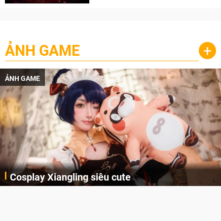
ẢNH GAME
+
ẢNH GAME
Cosplay Xiangling siêu cute
Cùng thưởng thức những hình ảnh cosplay Xiangling trong Genshin Impact siêu dễ thương của người dùng Weibo "阿包也是兔娘"