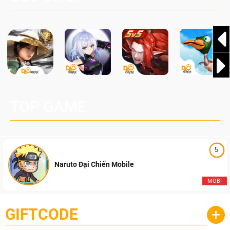
TOP GAME
5
Naruto Đại Chiến Mobile
MOBI
GIFTCODE
+